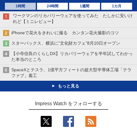
1時間
24時間
1週間
1カ月
ワークマンのリカバリーウェアを使ってみた たしかに安いけ
れど【ミニレビュー】
iPhoneで花火をきれいに撮る カンタン花火撮影のコツ
スターバックス、横浜に“文化財カフェ”8月10日オープン
【小寺信良のくらしDX】リカバリーウェアを半年試してわかっ
た本当のところ
SpaceXとテスラ、1億平方フィートの超大型半導体工場「テラ
ファブ」着工
もっと見る
Impress Watch をフォローする