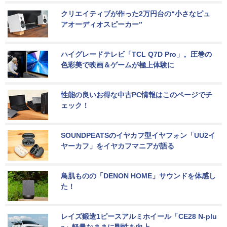
クリエイティブが作った2万円台の“小さなピュ
アオーディオスピーカー”
ハイグレードテレビ「TCL Q7D Pro」。圧巻の
色彩美で映画＆ゲームが極上体験に
性能の良いお得な中古PC情報はこのページでチ
ェック！
SOUNDPEATSのイヤカフ型イヤフォン「UU2イ
ヤーカフ」をイヤカフマニアが語る
鳥肌ものの「DENON HOME」サウンドを体感し
た！
レイズ鍛造1ピースアルミホイール「CE28 N-plu
s」軽量なままに剛性を向上