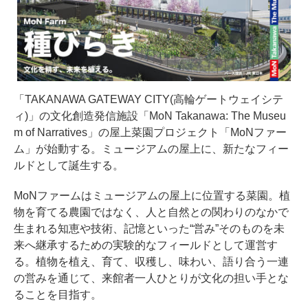
「TAKANAWA GATEWAY CITY(高輪ゲートウェイシテ
ィ)」の文化創造発信施設「MoN Takanawa: The Museu
m of Narratives」の屋上菜園プロジェクト「MoNファー
ム」が始動する。ミュージアムの屋上に、新たなフィー
ルドとして誕生する。
MoNファームはミュージアムの屋上に位置する菜園。植
物を育てる農園ではなく、人と自然との関わりのなかで
生まれる知恵や技術、記憶といった“営み”そのものを未
来へ継承するための実験的なフィールドとして運営す
る。植物を植え、育て、収穫し、味わい、語り合う一連
の営みを通じて、来館者一人ひとりが文化の担い手とな
ることを目指す。