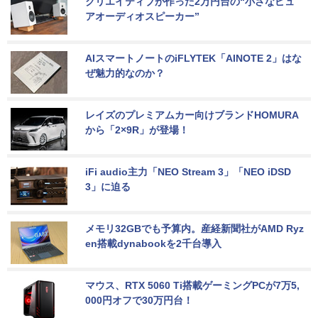
クリエイティブが作った2万円台の“小さなピュ
アオーディオスピーカー”
AIスマートノートのiFLYTEK「AINOTE 2」はな
ぜ魅力的なのか？
レイズのプレミアムカー向けブランドHOMURA
から「2×9R」が登場！
iFi audio主力「NEO Stream 3」「NEO iDSD 
3」に迫る
メモリ32GBでも予算内。産経新聞社がAMD Ryz
en搭載dynabookを2千台導入
マウス、RTX 5060 Ti搭載ゲーミングPCが7万5,
000円オフで30万円台！