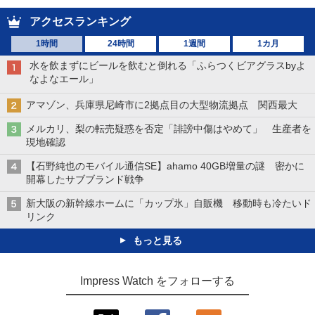
アクセスランキング
1時間
24時間
1週間
1カ月
水を飲まずにビールを飲むと倒れる「ふらつくビアグラスbyよ
なよなエール」
アマゾン、兵庫県尼崎市に2拠点目の大型物流拠点 関西最大
メルカリ、梨の転売疑惑を否定「誹謗中傷はやめて」 生産者を
現地確認
【石野純也のモバイル通信SE】ahamo 40GB増量の謎 密かに
開幕したサブブランド戦争
新大阪の新幹線ホームに「カップ氷」自販機 移動時も冷たいド
リンク
もっと見る
Impress Watch をフォローする