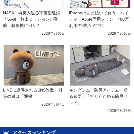
NASA、再突入迫る宇宙望遠鏡
iPhoneはあと払いで買う　ペイ
「Swift」救出ミッションが難
ディ「Apple専用プラン」480万
航　救援機に何が?
利用の4割がZ世代
2026年8月6日
2026年8月6日
LINEに誘導されるSNS詐欺、対
キングジム、防災アイテム「着
策の鍵は「通報」
る布団」「折りたためる防災ベ
ッド」
2026年8月7日
2026年8月7日
アクセスランキング