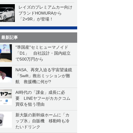
レイズのプレミアムカー向け
ブランドHOMURAから
「2×9R」が登場！
最新記事
"準国産"セミヒューマノイド
「D1」 自社設計・国内組立
で500万円から
NASA、再突入迫る宇宙望遠鏡
「Swift」救出ミッションが難
航 救援機に何が?
AI時代の「課金」成長に必
要 LINEヤフーがカカクコム
買収を狙う理由
新大阪の新幹線ホームに「カ
ップ氷」自販機 移動時も冷
たいドリンク