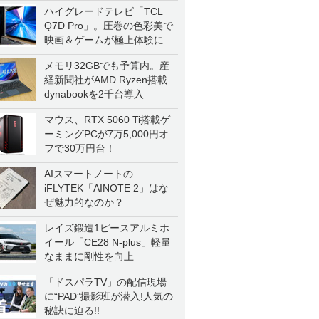
ハイグレードテレビ「TCL
Q7D Pro」。圧巻の色彩美で
映画＆ゲームが極上体験に
メモリ32GBでも予算内。産
経新聞社がAMD Ryzen搭載
dynabookを2千台導入
マウス、RTX 5060 Ti搭載ゲ
ーミングPCが7万5,000円オ
フで30万円台！
AIスマートノートの
iFLYTEK「AINOTE 2」はな
ぜ魅力的なのか？
レイズ鍛造1ピースアルミホ
イール「CE28 N-plus」軽量
なままに剛性を向上
「ドスパラTV」の配信現場
に“PAD”撮影班が潜入!人気の
秘訣に迫る!!