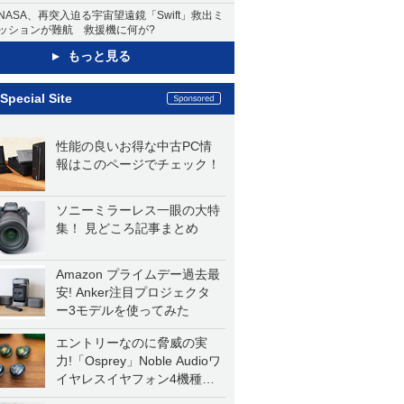
NASA、再突入迫る宇宙望遠鏡「Swift」救出ミ
ッションが難航 救援機に何が?
もっと見る
Special Site
性能の良いお得な中古PC情
報はこのページでチェック！
ソニーミラーレス一眼の大特
集！ 見どころ記事まとめ
Amazon プライムデー過去最
安! Anker注目プロジェクタ
ー3モデルを使ってみた
エントリーなのに脅威の実
力!「Osprey」Noble Audioワ
イヤレスイヤフォン4機種を
一気に聴く