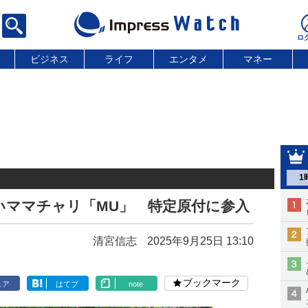
ビジネス
ライフ
エンタメ
マネー
1
いママチャリ「MU」 特定原付に参入
清宮信志
2025年9月25日 13:10
ブックマーク
ェア
はてブ
note