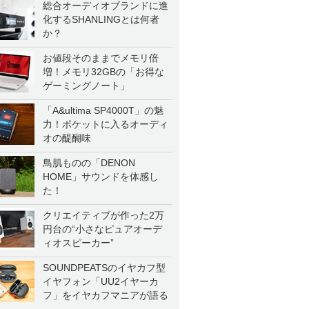
総合オーディオブランドに進
化するSHANLINGとは何者
か？
お値段そのままでメモリ倍
増！メモリ32GBの「お得な
ゲーミングノート」
「A&ultima SP4000T」の魅
力！ポケットに入るオーディ
オの醍醐味
鳥肌ものの「DENON
HOME」サウンドを体感し
た！
クリエイティブが作った2万
円台の“小さなピュアオーデ
ィオスピーカー”
SOUNDPEATSのイヤカフ型
イヤフォン「UU2イヤーカ
フ」をイヤカフマニアが語る