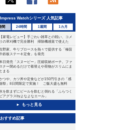
Impress Watchシリーズ 人気記事
時間
24時間
1週間
1カ月
【家電レビュー】手ごわい雑草との戦い、コメ
リの草刈機で完全勝利 掃除機感覚で使えた
吉野家、牛リブロースを熱々で提供する「極旨
牛鉄板ステーキ定食」を発売
本日発売「スヌーピー」圧縮収納ポーチ。ファ
スナー閉めるだけで着替えや荷物がスリムにま
とまる
かつや、カツ丼や定食などが150円引きの「感
謝祭」8日間限定で実施！ ご飯大盛も無料
水を飲まずにビールを飲むと倒れる「ふらつく
ビアグラスbyよなよなエール」
もっと見る
おすすめ記事