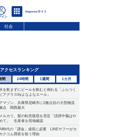
社会
アクセスランキング
時間
24時間
1週間
1カ月
水を飲まずにビールを飲むと倒れる「ふらつく
ビアグラスbyよなよなエール」
アマゾン、兵庫県尼崎市に2拠点目の大型物流
拠点 関西最大
メルカリ、梨の転売疑惑を否定「誹謗中傷はや
めて」 生産者を現地確認
AI時代の「課金」成長に必要 LINEヤフーがカ
カクコム買収を狙う理由