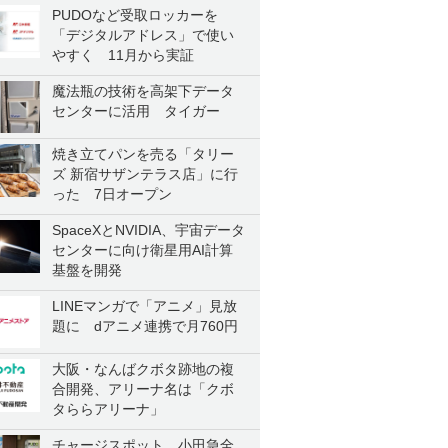
PUDOなど受取ロッカーを
「デジタルアドレス」で使い
やすく 11月から実証
魔法瓶の技術を高架下データ
センターに活用 タイガー
焼き立てパンを売る「タリー
ズ 新宿サザンテラス店」に行
った 7日オープン
SpaceXとNVIDIA、宇宙データ
センターに向け衛星用AI計算
基盤を開発
LINEマンガで「アニメ」見放
題に dアニメ連携で月760円
大阪・なんばクボタ跡地の複
合開発、アリーナ名は「クボ
タららアリーナ」
チャージスポット、小田急全