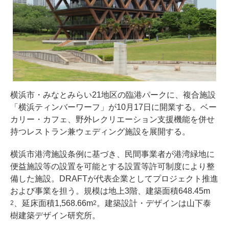
横浜市・みなとみらい21地区の臨港パークに、複合施設
「横浜ティンバーワーフ」が10月17日に開業する。ベー
カリー・カフェ、野外レクリエーション支援機能を併せ
持つレストラン兼ウェディング施設を展開する。
横浜市港湾施設条例に基づき、民間事業者が港湾緑地に
便益施設等の設置を可能とする設置等許可制度により整
備した施設。DRAFTが代表企業としてプロジェクト推進
および事業を担う。規模は地上3階、建築面積648.45m
、延床面積1,568.66m
。建築設計・デザインは山下泰
2
2
樹建築デザイン研究所。