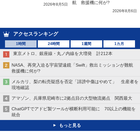
航　救援機に何が?
2026年8月5日
2026年8月6日
アクセスランキング
1時間
24時間
1週間
1カ月
東京メトロ、銀座線・丸ノ内線を大増発 計212本
NASA、再突入迫る宇宙望遠鏡「Swift」救出ミッションが難航
救援機に何が?
メルカリ、梨の転売疑惑を否定「誹謗中傷はやめて」 生産者を
現地確認
アマゾン、兵庫県尼崎市に2拠点目の大型物流拠点 関西最大
ChatGPTでアドビ製ツールが横断利用可能に 70以上の機能を
統合
もっと見る