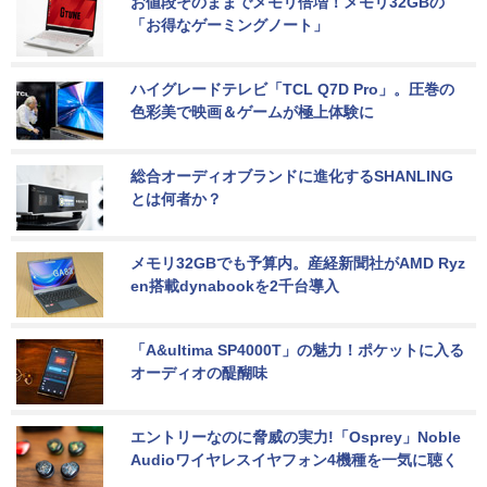
お値段そのままでメモリ倍増！メモリ32GBの
「お得なゲーミングノート」
ハイグレードテレビ「TCL Q7D Pro」。圧巻の
色彩美で映画＆ゲームが極上体験に
総合オーディオブランドに進化するSHANLING
とは何者か？
メモリ32GBでも予算内。産経新聞社がAMD Ryz
en搭載dynabookを2千台導入
「A&ultima SP4000T」の魅力！ポケットに入る
オーディオの醍醐味
エントリーなのに脅威の実力!「Osprey」Noble 
Audioワイヤレスイヤフォン4機種を一気に聴く