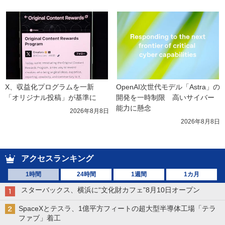
X、収益化プログラムを一新　
OpenAI次世代モデル「Astra」の
「オリジナル投稿」が基準に
開発を一時制限　高いサイバー
能力に懸念
2026年8月8日
2026年8月8日
アクセスランキング
1時間
24時間
1週間
1カ月
スターバックス、横浜に“文化財カフェ”8月10日オープン
SpaceXとテスラ、1億平方フィートの超大型半導体工場「テラ
ファブ」着工