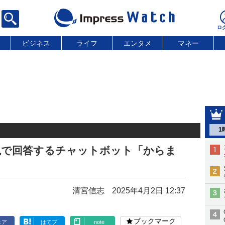
ビジネス
ライフ
エンタメ
マネー
1
観で回答するチャットボット「からま
清宮信志
2025年4月2日 12:37
ブックマーク
ェア
はてブ
note