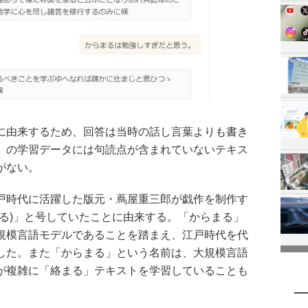
に由来するため、回答は当時の話し言葉よりも書き
」の学習データには句読点が含まれていないテキス
がない。
戸時代に活躍した版元・蔦屋重三郎が戯作を制作す
まる)」と号していたことに由来する。「からまる」
規模言語モデルであることを踏まえ、江戸時代を代
した。また「からまる」という名前は、大規模言語
が複雑に「絡まる」テキストを学習していることも