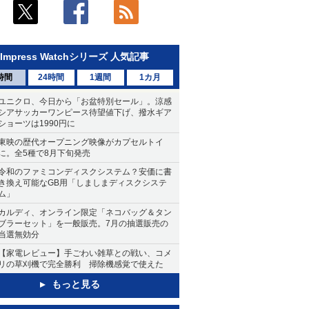
Impress Watchシリーズ 人気記事
時間
24時間
1週間
1カ月
ユニクロ、今日から「お盆特別セール」。涼感
シアサッカーワンピース待望値下げ、撥水ギア
ショーツは1990円に
東映の歴代オープニング映像がカプセルトイ
に。全5種で8月下旬発売
令和のファミコンディスクシステム？安価に書
き換え可能なGB用「しましまディスクシステ
ム」
カルディ、オンライン限定「ネコバッグ＆タン
ブラーセット」を一般販売。7月の抽選販売の
当選無効分
【家電レビュー】手ごわい雑草との戦い、コメ
リの草刈機で完全勝利 掃除機感覚で使えた
もっと見る