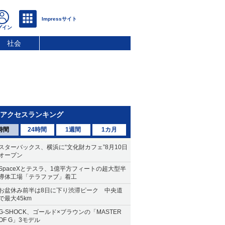
社会
アクセスランキング
時間
24時間
1週間
1カ月
スターバックス、横浜に“文化財カフェ”8月10日
オープン
SpaceXとテスラ、1億平方フィートの超大型半
導体工場「テラファブ」着工
お盆休み前半は8日に下り渋滞ピーク 中央道
で最大45km
G-SHOCK、ゴールド×ブラウンの「MASTER
OF G」3モデル