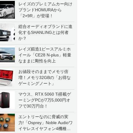
レイズのプレミアムカー向け
ブランドHOMURAから
「2×9R」が登場！
総合オーディオブランドに進
化するSHANLINGとは何者
か？
レイズ鍛造1ピースアルミホ
イール「CE28 N-plus」軽量
なままに剛性を向上
お値段そのままでメモリ倍
増！メモリ32GBの「お得な
ゲーミングノート」
マウス、RTX 5060 Ti搭載ゲ
ーミングPCが7万5,000円オ
フで30万円台！
エントリーなのに脅威の実
力!「Osprey」Noble Audioワ
イヤレスイヤフォン4機種を