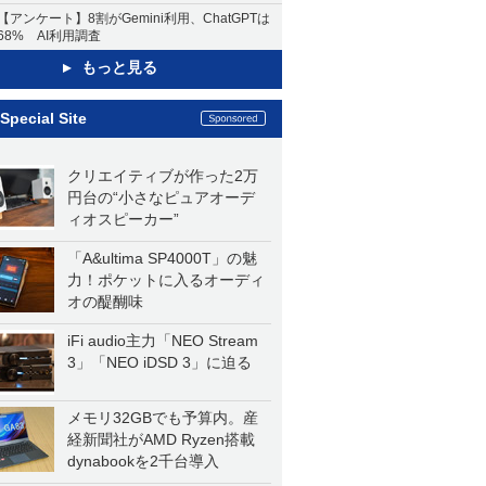
【アンケート】8割がGemini利用、ChatGPTは
68% AI利用調査
もっと見る
Special Site
クリエイティブが作った2万
円台の“小さなピュアオーデ
ィオスピーカー”
「A&ultima SP4000T」の魅
力！ポケットに入るオーディ
オの醍醐味
iFi audio主力「NEO Stream
3」「NEO iDSD 3」に迫る
メモリ32GBでも予算内。産
経新聞社がAMD Ryzen搭載
dynabookを2千台導入