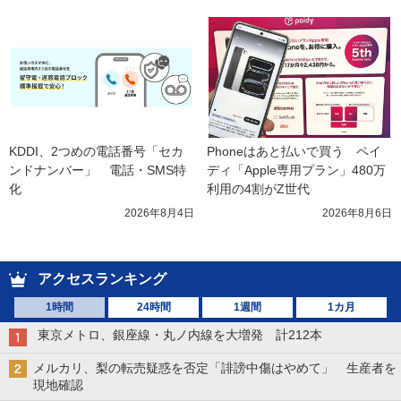
KDDI、2つめの電話番号「セカ
Phoneはあと払いで買う　ペイ
ンドナンバー」　電話・SMS特
ディ「Apple専用プラン」480万
化
利用の4割がZ世代
2026年8月4日
2026年8月6日
アクセスランキング
1時間
24時間
1週間
1カ月
東京メトロ、銀座線・丸ノ内線を大増発 計212本
メルカリ、梨の転売疑惑を否定「誹謗中傷はやめて」 生産者を
現地確認