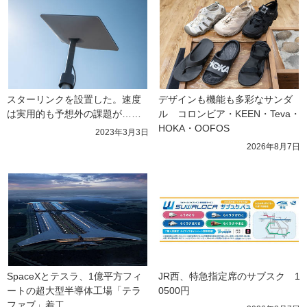
スターリンクを設置した。速度
デザインも機能も多彩なサンダ
は実用的も予想外の課題が……
ル　コロンビア・KEEN・Teva・
HOKA・OOFOS
2023年3月3日
2026年8月7日
SpaceXとテスラ、1億平方フィ
JR西、特急指定席のサブスク　1
ートの超大型半導体工場「テラ
0500円
ファブ」着工