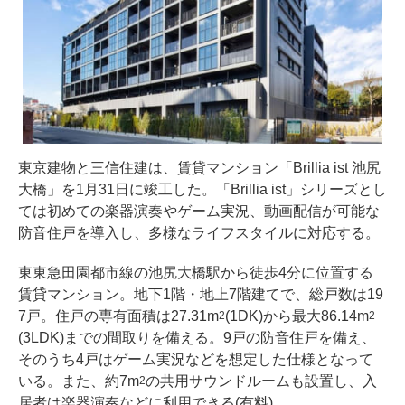
東京建物と三信住建は、賃貸マンション「Brillia ist 池尻
大橋」を1月31日に竣工した。「Brillia ist」シリーズとし
ては初めての楽器演奏やゲーム実況、動画配信が可能な
防音住戸を導入し、多様なライフスタイルに対応する。
東東急田園都市線の池尻大橋駅から徒歩4分に位置する
賃貸マンション。地下1階・地上7階建てで、総戸数は19
7戸。住戸の専有面積は27.31m
(1DK)から最大86.14m
2
2
(3LDK)までの間取りを備える。9戸の防音住戸を備え、
そのうち4戸はゲーム実況などを想定した仕様となって
いる。また、約7m
の共用サウンドルームも設置し、入
2
居者は楽器演奏などに利用できる(有料)。