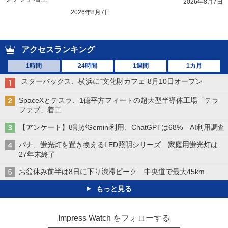
2026年8月7日
2026年8月7日
アクセスランキング
1時間
24時間
1週間
1カ月
スターバックス、横浜に“文化財カフェ”8月10日オープン
SpaceXとテスラ、1億平方フィートの超大型半導体工場「テラ
ファブ」着工
【アンケート】8割がGemini利用、ChatGPTは68% AI利用調査
パナ、蛍光灯を置き換えるLED照明シリーズ 家庭用蛍光灯は
27年末終了
お盆休み前半は8日に下り渋滞ピーク 中央道で最大45km
もっと見る
Impress Watch をフォローする