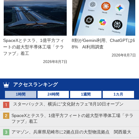
SpaceXとテスラ、1億平方フィ
8割がGemini利用、ChatGPTは6
ートの超大型半導体工場「テラ
8%　AI利用調査
ファブ」着工
2026年8月7日
2026年8月7日
アクセスランキング
1時間
24時間
1週間
1カ月
スターバックス、横浜に“文化財カフェ”8月10日オープン
SpaceXとテスラ、1億平方フィートの超大型半導体工場「テラ
ファブ」着工
アマゾン、兵庫県尼崎市に2拠点目の大型物流拠点 関西最大