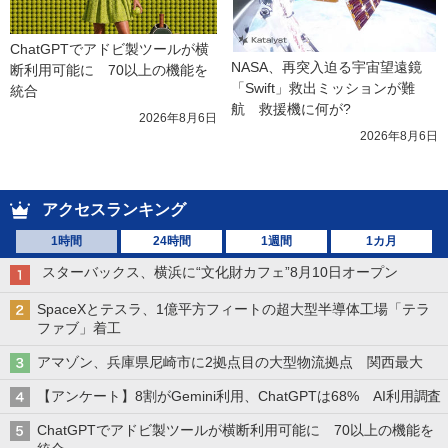
ChatGPTでアドビ製ツールが横
NASA、再突入迫る宇宙望遠鏡
断利用可能に　70以上の機能を
「Swift」救出ミッションが難
統合
航　救援機に何が?
2026年8月6日
2026年8月6日
アクセスランキング
1時間
24時間
1週間
1カ月
スターバックス、横浜に“文化財カフェ”8月10日オープン
SpaceXとテスラ、1億平方フィートの超大型半導体工場「テラ
ファブ」着工
アマゾン、兵庫県尼崎市に2拠点目の大型物流拠点 関西最大
【アンケート】8割がGemini利用、ChatGPTは68% AI利用調査
ChatGPTでアドビ製ツールが横断利用可能に 70以上の機能を