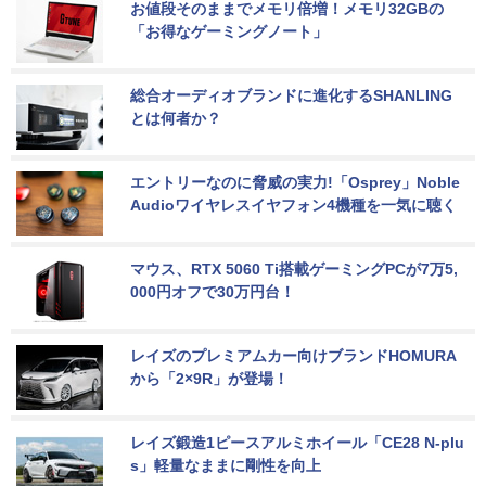
お値段そのままでメモリ倍増！メモリ32GBの
「お得なゲーミングノート」
総合オーディオブランドに進化するSHANLING
とは何者か？
エントリーなのに脅威の実力!「Osprey」Noble 
Audioワイヤレスイヤフォン4機種を一気に聴く
マウス、RTX 5060 Ti搭載ゲーミングPCが7万5,
000円オフで30万円台！
レイズのプレミアムカー向けブランドHOMURA
から「2×9R」が登場！
レイズ鍛造1ピースアルミホイール「CE28 N-plu
s」軽量なままに剛性を向上