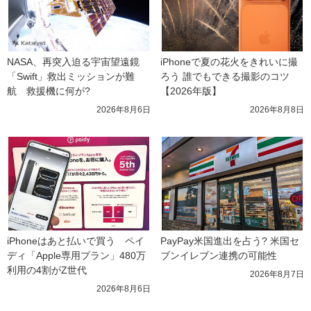
NASA、再突入迫る宇宙望遠鏡
iPhoneで夏の花火をきれいに撮
「Swift」救出ミッションが難
ろう 誰でもできる撮影のコツ
航　救援機に何が?
【2026年版】
2026年8月6日
2026年8月8日
iPhoneはあと払いで買う　ペイ
PayPay米国進出を占う? 米国セ
ディ「Apple専用プラン」480万
ブンイレブン連携の可能性
利用の4割がZ世代
2026年8月7日
2026年8月6日