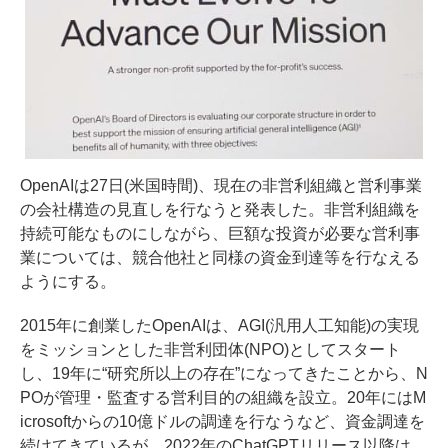
OpenAIは27日(米国時間)、現在の非営利組織と営利事業
の会社構造の見直しを行なうと発表した。非営利組織を
持続可能なものにしながら、巨額な投資が必要な営利事
業については、競合他社と同様の資金到達等を行なえる
ようにする。
2015年に創業したOpenAIは、AGI(汎用人工知能)の実現
をミッションとした非営利団体(NPO)としてスタート
し、19年に“研究所以上の存在”になってきたことから、N
POが管理・監査する営利目的の組織を設立。20年にはM
icrosoftからの10億ドルの調達を行なうなど、資金調達を
続けてきているが、2022年のChatGPTリリース以降は、