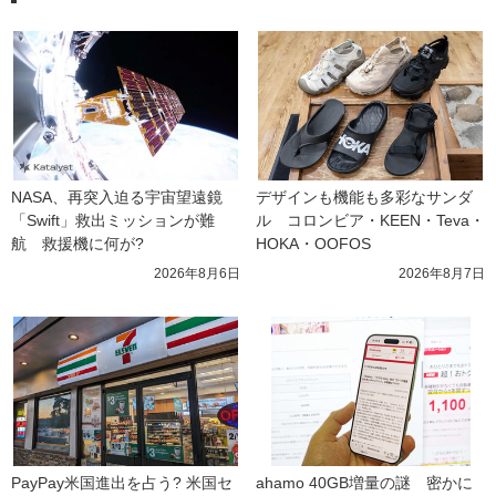
NASA、再突入迫る宇宙望遠鏡
デザインも機能も多彩なサンダ
「Swift」救出ミッションが難
ル　コロンビア・KEEN・Teva・
航　救援機に何が?
HOKA・OOFOS
2026年8月6日
2026年8月7日
PayPay米国進出を占う? 米国セ
ahamo 40GB増量の謎　密かに