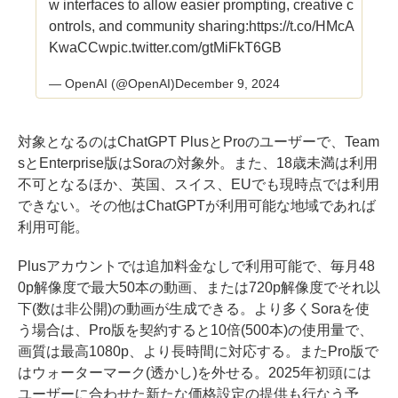
w interfaces to allow easier prompting, creative c
ontrols, and community sharing:
https://t.co/HMcA
KwaCCw
pic.twitter.com/gtMiFkT6GB
— OpenAI (@OpenAI)
December 9, 2024
対象となるのはChatGPT PlusとProのユーザーで、Team
sとEnterprise版はSoraの対象外。また、18歳未満は利用
不可となるほか、英国、スイス、EUでも現時点では利用
できない。その他はChatGPTが利用可能な地域であれば
利用可能。
Plusアカウントでは追加料金なしで利用可能で、毎月48
0p解像度で最大50本の動画、または720p解像度でそれ以
下(数は非公開)の動画が生成できる。より多くSoraを使
う場合は、Pro版を契約すると10倍(500本)の使用量で、
画質は最高1080p、より長時間に対応する。またPro版で
はウォーターマーク(透かし)を外せる。2025年初頭には
ユーザーに合わせた新たな価格設定の提供も行なう予