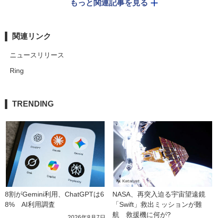
もっと関連記事を見る
関連リンク
ニュースリリース
Ring
TRENDING
8割がGemini利用、ChatGPTは6
NASA、再突入迫る宇宙望遠鏡
8%　AI利用調査
「Swift」救出ミッションが難
航　救援機に何が?
2026年8月7日