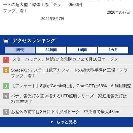
ートの超大型半導体工場「テラ
0500円
ファブ」着工
2026年8月7日
2026年8月7日
アクセスランキング
1時間
24時間
1週間
1カ月
スターバックス、横浜に“文化財カフェ”8月10日オープン
SpaceXとテスラ、1億平方フィートの超大型半導体工場「テラ
ファブ」着工
【アンケート】8割がGemini利用、ChatGPTは68% AI利用調査
パナ、蛍光灯を置き換えるLED照明シリーズ 家庭用蛍光灯は
27年末終了
お盆休み前半は8日に下り渋滞ピーク 中央道で最大45km
もっと見る