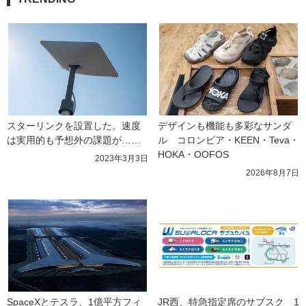
スターリンクを設置した。速度
デザインも機能も多彩なサンダ
は実用的も予想外の課題が……
ル　コロンビア・KEEN・Teva・
HOKA・OOFOS
2023年3月3日
2026年8月7日
SpaceXとテスラ、1億平方フィ
JR西、特急指定席のサブスク　1