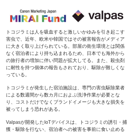
トコジラミは人を吸血すると激しいかゆみを引き起こす
害虫で、近年、欧米や韓国ではその被害報告がメディア
に大きく取り上げられている。部屋の衛生環境とは関係
なく宿泊者により持ち込まれるため、日本でも海外から
の旅行者の増加に伴い問題が拡大してる。また、殺虫剤
に耐性を持つ個体の報告もされており、駆除が難しくな
っている。
トコジラミが発生した宿泊施設は、専門の害虫駆除業者
による数週間から数カ月におよぶ洗浄作業が必要とな
り、コストだけでなくブランドイメージも大きな損失を
被ってしまう恐れがある。
Valpasが開発したIoTデバイスは、トコジラミの誘引・捕
獲・駆除を行ない、宿泊者への被害を事前に食い止める