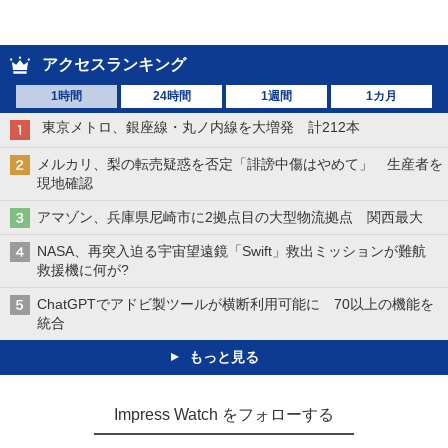
アクセスランキング
1時間
24時間
1週間
1カ月
東京メトロ、銀座線・丸ノ内線を大増発 計212本
メルカリ、梨の転売疑惑を否定「誹謗中傷はやめて」 生産者を
現地確認
アマゾン、兵庫県尼崎市に2拠点目の大型物流拠点 関西最大
NASA、再突入迫る宇宙望遠鏡「Swift」救出ミッションが難航
救援機に何が?
ChatGPTでアドビ製ツールが横断利用可能に 70以上の機能を
統合
もっと見る
Impress Watch をフォローする