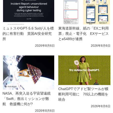
ミュトスやGPT-5.6 Solが人を標
東海道新幹線、紙の「EXご利用
的に有害行動　英国AI安全研究
票」廃止・電子化　EXサービス
所
とe5489が連携
2026年8月6日
2026年8月6日
ChatGPTでアドビ製ツールが横
NASA、再突入迫る宇宙望遠鏡
断利用可能に　70以上の機能を
「Swift」救出ミッションが難
統合
航　救援機に何が?
2026年8月6日
2026年8月6日