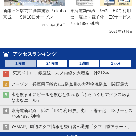
新鎌ヶ谷駅前に商業施設「ekubo
東海道新幹線、紙の「EXご利用
京成」　9月10日オープン
票」廃止・電子化　EXサービス
とe5489が連携
2026年8月4日
2026年8月6日
アクセスランキング
1時間
24時間
1週間
1カ月
東京メトロ、銀座線・丸ノ内線を大増発 計212本
アマゾン、兵庫県尼崎市に2拠点目の大型物流拠点 関西最大
水を飲まずにビールを飲むと倒れる「ふらつくビアグラスbyよ
なよなエール」
東海道新幹線、紙の「EXご利用票」廃止・電子化 EXサービス
とe5489が連携
YAMAP、周辺のクマ情報を登山者へ通知「クマ目撃アラート」