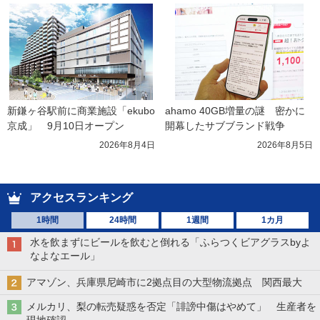
新鎌ヶ谷駅前に商業施設「ekubo
ahamo 40GB増量の謎　密かに
京成」　9月10日オープン
開幕したサブブランド戦争
2026年8月4日
2026年8月5日
アクセスランキング
1時間
24時間
1週間
1カ月
水を飲まずにビールを飲むと倒れる「ふらつくビアグラスbyよ
なよなエール」
アマゾン、兵庫県尼崎市に2拠点目の大型物流拠点 関西最大
メルカリ、梨の転売疑惑を否定「誹謗中傷はやめて」 生産者を