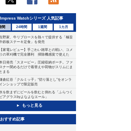
Impress Watchシリーズ 人気記事
時間
24時間
1週間
1カ月
吉野家、牛リブロースを熱々で提供する「極旨
牛鉄板ステーキ定食」を発売
【家電レビュー】手ごわい雑草との戦い、コメ
リの草刈機で完全勝利 掃除機感覚で使えた
本日発売「スヌーピー」圧縮収納ポーチ。ファ
スナー閉めるだけで着替えや荷物がスリムにま
とまる
鎌倉紅谷「クルミッ子」“切り落とし”をオンラ
インショップで限定販売
水を飲まずにビールを飲むと倒れる「ふらつく
ビアグラスbyよなよなエール」
もっと見る
おすすめ記事