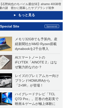
【石野純也のモバイル通信SE】ahamo 40GB増
量の謎 密かに開幕したサブブランド戦争
もっと見る
Special Site
メモリ32GBでも予算内。産
経新聞社がAMD Ryzen搭載
dynabookを2千台導入
AIスマートノートの
iFLYTEK「AINOTE 2」はな
ぜ魅力的なのか？
レイズのプレミアムカー向け
ブランドHOMURAから
「2×9R」が登場！
ハイグレードテレビ「TCL
Q7D Pro」。圧巻の色彩美で
映画＆ゲームが極上体験に