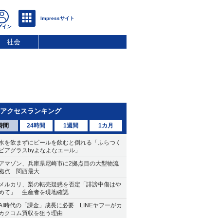
社会
アクセスランキング
時間
24時間
1週間
1カ月
水を飲まずにビールを飲むと倒れる「ふらつく
ビアグラスbyよなよなエール」
アマゾン、兵庫県尼崎市に2拠点目の大型物流
拠点 関西最大
メルカリ、梨の転売疑惑を否定「誹謗中傷はや
めて」 生産者を現地確認
AI時代の「課金」成長に必要 LINEヤフーがカ
カクコム買収を狙う理由