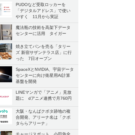
PUDOなど受取ロッカーを
「デジタルアドレス」で使い
やすく 11月から実証
魔法瓶の技術を高架下データ
センターに活用 タイガー
焼き立てパンを売る「タリー
ズ 新宿サザンテラス店」に行
った 7日オープン
SpaceXとNVIDIA、宇宙データ
センターに向け衛星用AI計算
基盤を開発
LINEマンガで「アニメ」見放
題に dアニメ連携で月760円
大阪・なんばクボタ跡地の複
合開発、アリーナ名は「クボ
タららアリーナ」
チャージスポット、小田急全