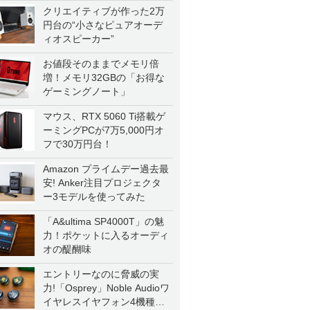
クリエイティブが作った2万
円台の“小さなピュアオーデ
ィオスピーカー”
お値段そのままでメモリ倍
増！メモリ32GBの「お得な
ゲーミングノート」
マウス、RTX 5060 Ti搭載ゲ
ーミングPCが7万5,000円オ
フで30万円台！
Amazon プライムデー過去最
安! Anker注目プロジェクタ
ー3モデルを使ってみた
「A&ultima SP4000T」の魅
力！ポケットに入るオーディ
オの醍醐味
エントリーなのに脅威の実
力!「Osprey」Noble Audioワ
イヤレスイヤフォン4機種を