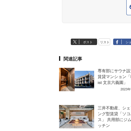
ポスト
リスト
シ
関連記事
専有部にサウナ設
賃貸マンション「Bri
ist 文京六義園」
2023
三井不動産、シェ
ング型賃貸「ソコ
ス」 共用部にジ
ッチン