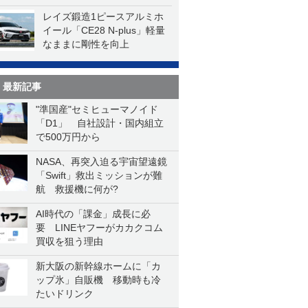
一気に聴く
レイズ鍛造1ピースアルミホ
イール「CE28 N-plus」軽量
なままに剛性を向上
最新記事
"準国産"セミヒューマノイド
「D1」 自社設計・国内組立
で500万円から
NASA、再突入迫る宇宙望遠鏡
「Swift」救出ミッションが難
航 救援機に何が?
AI時代の「課金」成長に必
要 LINEヤフーがカカクコム
買収を狙う理由
新大阪の新幹線ホームに「カ
ップ氷」自販機 移動時も冷
たいドリンク