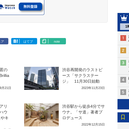
1
ェア
はてブ
note
置の
渋谷再開発のラストピ
llia
ース「サクラステー
ジ」 11月30日始動
年9月21日
2023年11月23日
アリ
渋谷駅から徒歩4分でサ
ハウ
ウナ。「サ道」著者プ
ムやキ
ロデュース
2022年12月15日