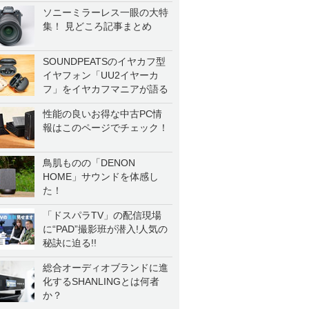
ソニーミラーレス一眼の大特
集！ 見どころ記事まとめ
SOUNDPEATSのイヤカフ型
イヤフォン「UU2イヤーカ
フ」をイヤカフマニアが語る
性能の良いお得な中古PC情
報はこのページでチェック！
鳥肌ものの「DENON
HOME」サウンドを体感し
た！
「ドスパラTV」の配信現場
に“PAD”撮影班が潜入!人気の
秘訣に迫る!!
総合オーディオブランドに進
化するSHANLINGとは何者
か？