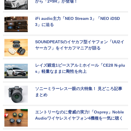
から「2×9R」が登場！
iFi audio主力「NEO Stream 3」「NEO iDSD 
3」に迫る
SOUNDPEATSのイヤカフ型イヤフォン「UU2イ
ヤーカフ」をイヤカフマニアが語る
レイズ鍛造1ピースアルミホイール「CE28 N-plu
s」軽量なままに剛性を向上
ソニーミラーレス一眼の大特集！ 見どころ記事
まとめ
エントリーなのに脅威の実力!「Osprey」Noble 
Audioワイヤレスイヤフォン4機種を一気に聴く