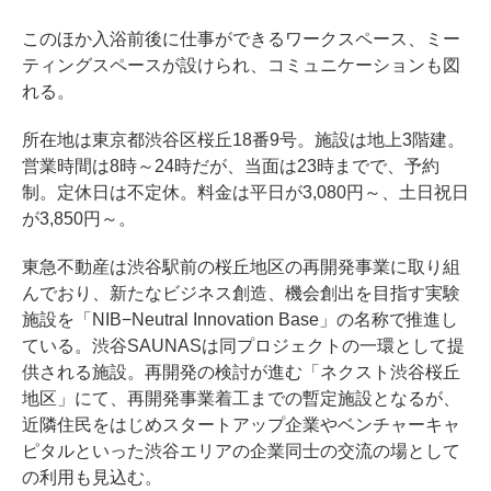
このほか入浴前後に仕事ができるワークスペース、ミー
ティングスペースが設けられ、コミュニケーションも図
れる。
所在地は東京都渋谷区桜丘18番9号。施設は地上3階建。
営業時間は8時～24時だが、当面は23時までで、予約
制。定休日は不定休。料金は平日が3,080円～、土日祝日
が3,850円～。
東急不動産は渋谷駅前の桜丘地区の再開発事業に取り組
んでおり、新たなビジネス創造、機会創出を目指す実験
施設を「NIB−Neutral Innovation Base」の名称で推進し
ている。渋谷SAUNASは同プロジェクトの一環として提
供される施設。再開発の検討が進む「ネクスト渋谷桜丘
地区」にて、再開発事業着工までの暫定施設となるが、
近隣住民をはじめスタートアップ企業やベンチャーキャ
ピタルといった渋谷エリアの企業同士の交流の場として
の利用も見込む。