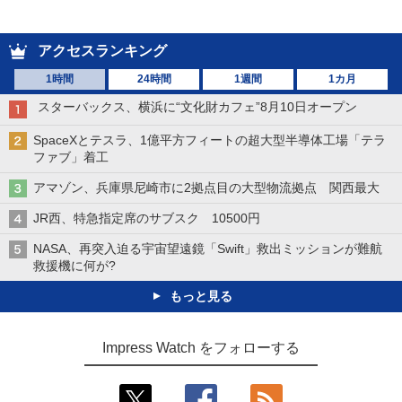
アクセスランキング
1時間
24時間
1週間
1カ月
スターバックス、横浜に“文化財カフェ”8月10日オープン
SpaceXとテスラ、1億平方フィートの超大型半導体工場「テラ
ファブ」着工
アマゾン、兵庫県尼崎市に2拠点目の大型物流拠点 関西最大
JR西、特急指定席のサブスク 10500円
NASA、再突入迫る宇宙望遠鏡「Swift」救出ミッションが難航
救援機に何が?
もっと見る
Impress Watch をフォローする