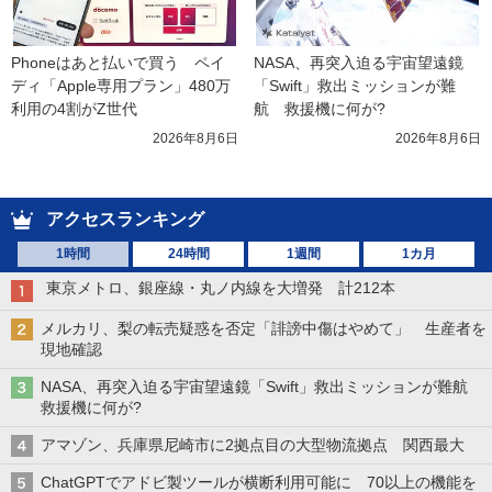
Phoneはあと払いで買う　ペイ
NASA、再突入迫る宇宙望遠鏡
ディ「Apple専用プラン」480万
「Swift」救出ミッションが難
利用の4割がZ世代
航　救援機に何が?
2026年8月6日
2026年8月6日
アクセスランキング
1時間
24時間
1週間
1カ月
東京メトロ、銀座線・丸ノ内線を大増発 計212本
メルカリ、梨の転売疑惑を否定「誹謗中傷はやめて」 生産者を
現地確認
NASA、再突入迫る宇宙望遠鏡「Swift」救出ミッションが難航
救援機に何が?
アマゾン、兵庫県尼崎市に2拠点目の大型物流拠点 関西最大
ChatGPTでアドビ製ツールが横断利用可能に 70以上の機能を