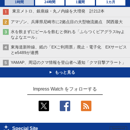
1時間
24時間
1週間
1カ月
東京メトロ、銀座線・丸ノ内線を大増発 計212本
アマゾン、兵庫県尼崎市に2拠点目の大型物流拠点 関西最大
水を飲まずにビールを飲むと倒れる「ふらつくビアグラスbyよ
なよなエール」
東海道新幹線、紙の「EXご利用票」廃止・電子化 EXサービス
とe5489が連携
YAMAP、周辺のクマ情報を登山者へ通知「クマ目撃アラート」
もっと見る
Impress Watch をフォローする
Special Site