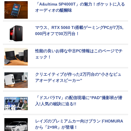
「A&ultima SP4000T」の魅力！ポケットに入る
オーディオの醍醐味
マウス、RTX 5060 Ti搭載ゲーミングPCが7万5,
000円オフで30万円台！
性能の良いお得な中古PC情報はこのページでチ
ェック！
クリエイティブが作った2万円台の“小さなピュ
アオーディオスピーカー”
「ドスパラTV」の配信現場に“PAD”撮影班が潜
入!人気の秘訣に迫る!!
レイズのプレミアムカー向けブランドHOMURA
から「2×9R」が登場！