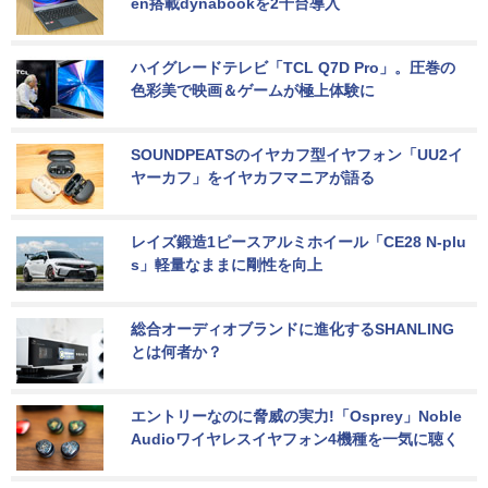
en搭載dynabookを2千台導入
ハイグレードテレビ「TCL Q7D Pro」。圧巻の
色彩美で映画＆ゲームが極上体験に
SOUNDPEATSのイヤカフ型イヤフォン「UU2イ
ヤーカフ」をイヤカフマニアが語る
レイズ鍛造1ピースアルミホイール「CE28 N-plu
s」軽量なままに剛性を向上
総合オーディオブランドに進化するSHANLING
とは何者か？
エントリーなのに脅威の実力!「Osprey」Noble 
Audioワイヤレスイヤフォン4機種を一気に聴く