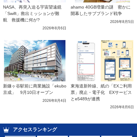
NASA、再突入迫る宇宙望遠鏡
ahamo 40GB増量の謎　密かに
「Swift」救出ミッションが難
開幕したサブブランド戦争
航　救援機に何が?
2026年8月5日
2026年8月6日
新鎌ヶ谷駅前に商業施設「ekubo
東海道新幹線、紙の「EXご利用
京成」　9月10日オープン
票」廃止・電子化　EXサービス
とe5489が連携
2026年8月4日
2026年8月6日
アクセスランキング