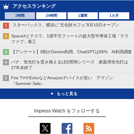
アクセスランキング
1時間
24時間
1週間
1カ月
スターバックス、横浜に“文化財カフェ”8月10日オープン
SpaceXとテスラ、1億平方フィートの超大型半導体工場「テラ
ファブ」着工
【アンケート】8割がGemini利用、ChatGPTは68% AI利用調査
パナ、蛍光灯を置き換えるLED照明シリーズ 家庭用蛍光灯は
27年末終了
Fire TVやEchoなどAmazonデバイスが安い アマゾン
「Summer Sale」
もっと見る
Impress Watch をフォローする