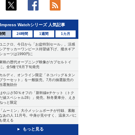
Impress Watchシリーズ 人気記事
時間
24時間
1週間
1カ月
ユニクロ、今日から「お盆特別セール」。涼感
シアサッカーワンピース待望値下げ、撥水ギア
ショーツは1990円に
東映の歴代オープニング映像がカプセルトイ
に。全5種で8月下旬発売
カルディ、オンライン限定「ネコバッグ＆タン
ブラーセット」を一般販売。7月の抽選販売の
当選無効分
はやぶさ50％オフの「新幹線eチケット（トク
だ値スペシャル28）」発売。秋冬乗車分、えき
ねっと限定
「ムーミン」大小メッシュポーチが付録、素敵
なあの人 11月号。中身が見やすく、温泉スパに
も使える
もっと見る