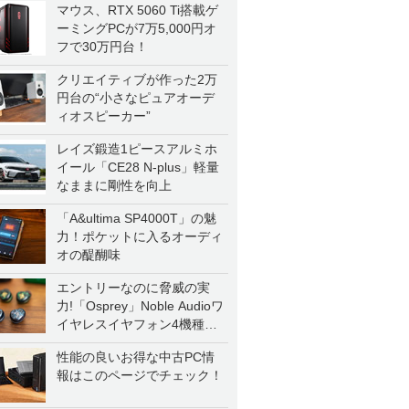
マウス、RTX 5060 Ti搭載ゲ
ーミングPCが7万5,000円オ
フで30万円台！
クリエイティブが作った2万
円台の“小さなピュアオーデ
ィオスピーカー”
レイズ鍛造1ピースアルミホ
イール「CE28 N-plus」軽量
なままに剛性を向上
「A&ultima SP4000T」の魅
力！ポケットに入るオーディ
オの醍醐味
エントリーなのに脅威の実
力!「Osprey」Noble Audioワ
イヤレスイヤフォン4機種を
一気に聴く
性能の良いお得な中古PC情
報はこのページでチェック！