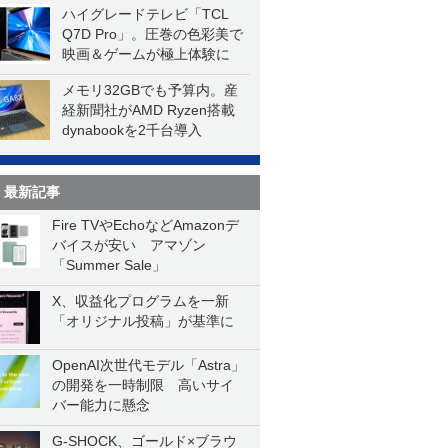
ハイグレードテレビ「TCL
Q7D Pro」。圧巻の色彩美で
映画＆ゲームが極上体験に
メモリ32GBでも予算内。産
経新聞社がAMD Ryzen搭載
dynabookを2千台導入
最新記事
Fire TVやEchoなどAmazonデ
バイスが安い アマゾン
「Summer Sale」
X、収益化プログラムを一新
「オリジナル投稿」が基準に
OpenAI次世代モデル「Astra」
の開発を一時制限 高いサイ
バー能力に懸念
G-SHOCK、ゴールド×ブラウ