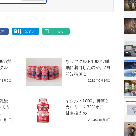
ェア
はてブ
note
睡眠の質
なぜヤクルト1000は睡
クル
眠に着目したのか。7月
には増産も
2年9月8日
2022年6月14日
乳酸
ヤクルト1000、糖質と
タモリ
カロリーを32%オフ
」
甘さ控えめ
年10月5日
2024年10月7日