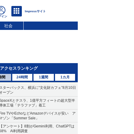
社会
アクセスランキング
時間
24時間
1週間
1カ月
スターバックス、横浜に“文化財カフェ”8月10日
オープン
SpaceXとテスラ、1億平方フィートの超大型半
導体工場「テラファブ」着工
Fire TVやEchoなどAmazonデバイスが安い ア
マゾン「Summer Sale」
【アンケート】8割がGemini利用、ChatGPTは
68% AI利用調査