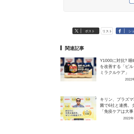
ポスト
リスト
シ
関連記事
Y1000に対抗? 
を改善する「ピル
ミラクルケア」
202
キリン、プラズマ
菌で6社と連携。
「免疫ケアは大事
2022