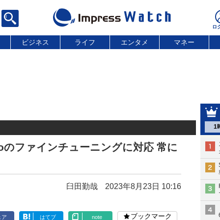
ビジネス
ライフ
エンタメ
マネー
1
 Turboのファインチューニングに対応 常に
臼田勤哉
2023年8月23日 10:16
ブックマーク
ェア
はてブ
note