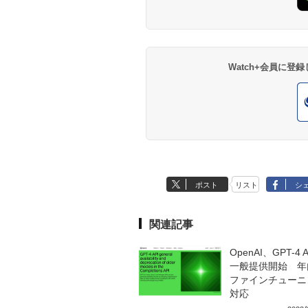
Watch+会員に
ポスト
リスト
シ
関連記事
OpenAI、GPT-4 
一般提供開始 年
ファインチューニ
対応