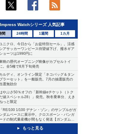
Impress Watchシリーズ 人気記事
時間
24時間
1週間
1カ月
ユニクロ、今日から「お盆特別セール」。涼感
シアサッカーワンピース待望値下げ、撥水ギア
ショーツは1990円に
東映の歴代オープニング映像がカプセルトイ
に。全5種で8月下旬発売
カルディ、オンライン限定「ネコバッグ＆タン
ブラーセット」を一般販売。7月の抽選販売の
当選無効分
はやぶさ50％オフの「新幹線eチケット（トク
だ値スペシャル28）」発売。秋冬乗車分、えき
ねっと限定
「RE/100 1/100 デナン・ゾン」のサンプルがガ
ンダムベースに展示中。クロスボーン・バンガ
ードの制式量産機が間もなく発送【ガンダムベ
ース撮り下ろし】
もっと見る