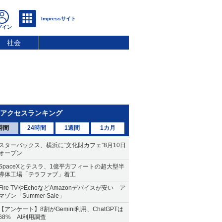
社会
アクセスランキング
時間
24時間
1週間
1カ月
スターバックス、横浜に“文化財カフェ”8月10日
オープン
SpaceXとテスラ、1億平方フィートの超大型半
導体工場「テラファブ」着工
Fire TVやEchoなどAmazonデバイスが安い ア
マゾン「Summer Sale」
【アンケート】8割がGemini利用、ChatGPTは
68% AI利用調査