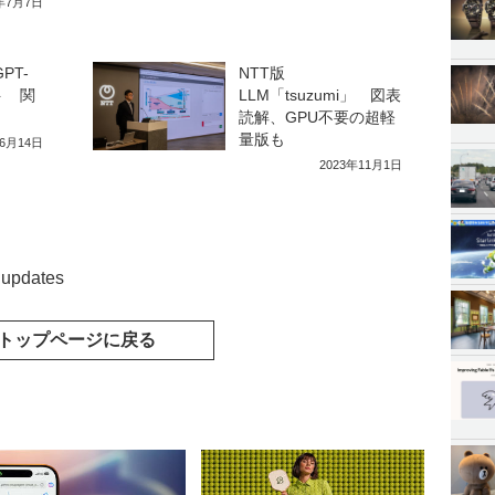
3年7月7日
GPT-
NTT版
ト 関
LLM「tsuzumi」 図表
読解、GPU不要の超軽
量版も
年6月14日
2023年11月1日
 updates
トップページに戻る