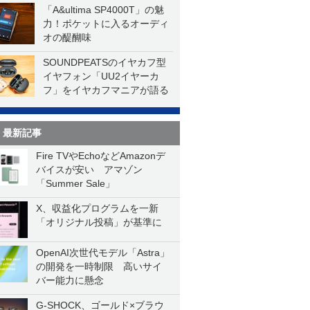
「A&ultima SP4000T」の魅
力！ポケットに入るオーディ
オの醍醐味
SOUNDPEATSのイヤカフ型
イヤフォン「UU2イヤーカ
フ」をイヤカフマニアが語る
最新記事
Fire TVやEchoなどAmazonデ
バイスが安い アマゾン
「Summer Sale」
X、収益化プログラムを一新
「オリジナル投稿」が基準に
OpenAI次世代モデル「Astra」
の開発を一時制限 高いサイ
バー能力に懸念
G-SHOCK、ゴールド×ブラウ