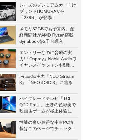
レイズのプレミアムカー向け
ブランドHOMURAから
「2×9R」が登場！
メモリ32GBでも予算内。産
経新聞社がAMD Ryzen搭載
dynabookを2千台導入
エントリーなのに脅威の実
力!「Osprey」Noble Audioワ
イヤレスイヤフォン4機種を
一気に聴く
iFi audio主力「NEO Stream
3」「NEO iDSD 3」に迫る
ハイグレードテレビ「TCL
Q7D Pro」。圧巻の色彩美で
映画＆ゲームが極上体験に
性能の良いお得な中古PC情
報はこのページでチェック！