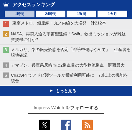
アクセスランキング
1時間
24時間
1週間
1カ月
東京メトロ、銀座線・丸ノ内線を大増発 計212本
NASA、再突入迫る宇宙望遠鏡「Swift」救出ミッションが難航
救援機に何が?
メルカリ、梨の転売疑惑を否定「誹謗中傷はやめて」 生産者を
現地確認
アマゾン、兵庫県尼崎市に2拠点目の大型物流拠点 関西最大
ChatGPTでアドビ製ツールが横断利用可能に 70以上の機能を
統合
もっと見る
Impress Watch をフォローする