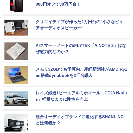
000円オフで30万円台！
クリエイティブが作った2万円台の“小さなピュ
アオーディオスピーカー”
AIスマートノートのiFLYTEK「AINOTE 2」はな
ぜ魅力的なのか？
メモリ32GBでも予算内。産経新聞社がAMD Ryz
en搭載dynabookを2千台導入
レイズ鍛造1ピースアルミホイール「CE28 N-plu
s」軽量なままに剛性を向上
総合オーディオブランドに進化するSHANLING
とは何者か？