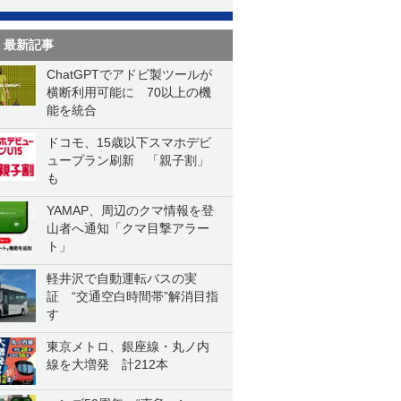
最新記事
ChatGPTでアドビ製ツールが
横断利用可能に 70以上の機
能を統合
ドコモ、15歳以下スマホデビ
ュープラン刷新 「親子割」
も
YAMAP、周辺のクマ情報を登
山者へ通知「クマ目撃アラー
ト」
軽井沢で自動運転バスの実
証 “交通空白時間帯”解消目指
す
東京メトロ、銀座線・丸ノ内
線を大増発 計212本