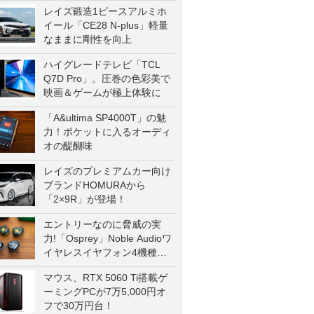
レイズ鍛造1ピースアルミホ
イール「CE28 N-plus」軽量
なままに剛性を向上
ハイグレードテレビ「TCL
Q7D Pro」。圧巻の色彩美で
映画＆ゲームが極上体験に
「A&ultima SP4000T」の魅
力！ポケットに入るオーディ
オの醍醐味
レイズのプレミアムカー向け
ブランドHOMURAから
「2×9R」が登場！
エントリーなのに脅威の実
力!「Osprey」Noble Audioワ
イヤレスイヤフォン4機種を
一気に聴く
マウス、RTX 5060 Ti搭載ゲ
ーミングPCが7万5,000円オ
フで30万円台！