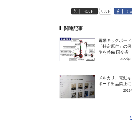
ポスト
リスト
シ
関連記事
電動キックボード
「特定原付」の保
準を整備 国交省
2022年
メルカリ、電動キ
ボード出品禁止に
202