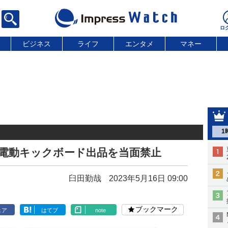
ビジネス
ライフ
エンタメ
マネー
1
の電動キックボード出品を当面禁止
臼田勤哉
2023年5月16日 09:00
ブックマーク
ェア
はてブ
note