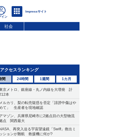
社会
アクセスランキング
時間
24時間
1週間
1カ月
東京メトロ、銀座線・丸ノ内線を大増発 計
212本
メルカリ、梨の転売疑惑を否定「誹謗中傷はや
めて」 生産者を現地確認
アマゾン、兵庫県尼崎市に2拠点目の大型物流
拠点 関西最大
NASA、再突入迫る宇宙望遠鏡「Swift」救出ミ
ッションが難航 救援機に何が?