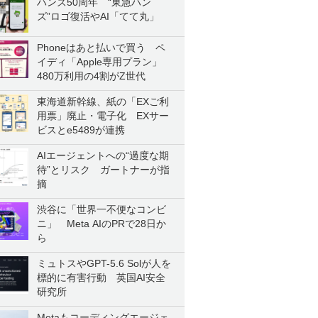
ハンズ50周年 “東急ハン
ズ”ロゴ復活やAI「てて丸」
Phoneはあと払いで買う ペ
イディ「Apple専用プラン」
480万利用の4割がZ世代
東海道新幹線、紙の「EXご利
用票」廃止・電子化 EXサー
ビスとe5489が連携
AIエージェントへの“過度な期
待”とリスク ガートナーが指
摘
渋谷に「世界一不便なコンビ
ニ」 Meta AIのPRで28日か
ら
ミュトスやGPT-5.6 Solが人を
標的に有害行動 英国AI安全
研究所
Metaもコーディングエージェ