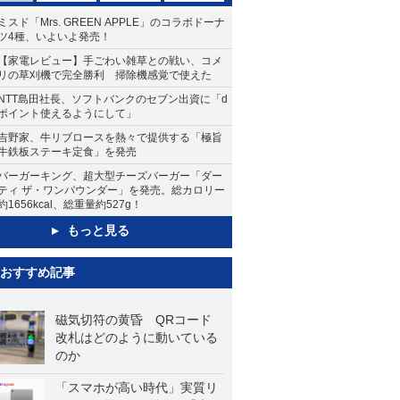
ミスド「Mrs. GREEN APPLE」のコラボドーナ
ツ4種、いよいよ発売！
【家電レビュー】手ごわい雑草との戦い、コメ
リの草刈機で完全勝利 掃除機感覚で使えた
NTT島田社長、ソフトバンクのセブン出資に「d
ポイント使えるようにして」
吉野家、牛リブロースを熱々で提供する「極旨
牛鉄板ステーキ定食」を発売
バーガーキング、超大型チーズバーガー「ダー
ティ ザ・ワンパウンダー」を発売。総カロリー
約1656kcal、総重量約527g！
もっと見る
おすすめ記事
磁気切符の黄昏 QRコード
改札はどのように動いている
のか
「スマホが高い時代」実質リ