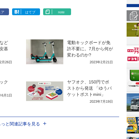
ェア
はてブ
note
など
電動キックボードが免
安基
許不要に。7月から何が
変わるのか?
12月26日
2023年2月21日
ック
ヤフオク、150円でポ
ストから発送 「ゆうパ
ケットポストmini」
3年6月1日
2023年7月19日
もっと関連記事を見る