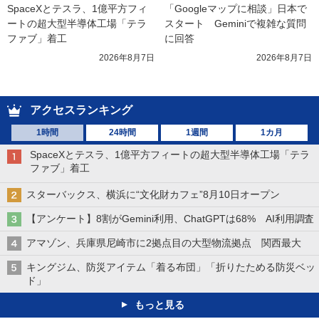
SpaceXとテスラ、1億平方フィ
「Googleマップに相談」日本で
ートの超大型半導体工場「テラ
スタート　Geminiで複雑な質問
ファブ」着工
に回答
2026年8月7日
2026年8月7日
アクセスランキング
1時間
24時間
1週間
1カ月
SpaceXとテスラ、1億平方フィートの超大型半導体工場「テラ
ファブ」着工
スターバックス、横浜に“文化財カフェ”8月10日オープン
【アンケート】8割がGemini利用、ChatGPTは68% AI利用調査
アマゾン、兵庫県尼崎市に2拠点目の大型物流拠点 関西最大
キングジム、防災アイテム「着る布団」「折りたためる防災ベッ
ド」
もっと見る