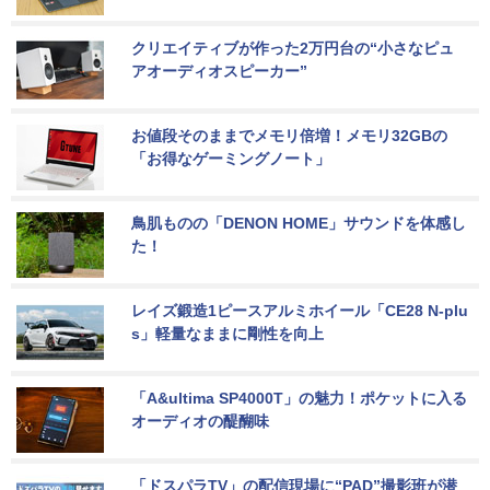
クリエイティブが作った2万円台の“小さなピュ
アオーディオスピーカー”
お値段そのままでメモリ倍増！メモリ32GBの
「お得なゲーミングノート」
鳥肌ものの「DENON HOME」サウンドを体感し
た！
レイズ鍛造1ピースアルミホイール「CE28 N-plu
s」軽量なままに剛性を向上
「A&ultima SP4000T」の魅力！ポケットに入る
オーディオの醍醐味
「ドスパラTV」の配信現場に“PAD”撮影班が潜