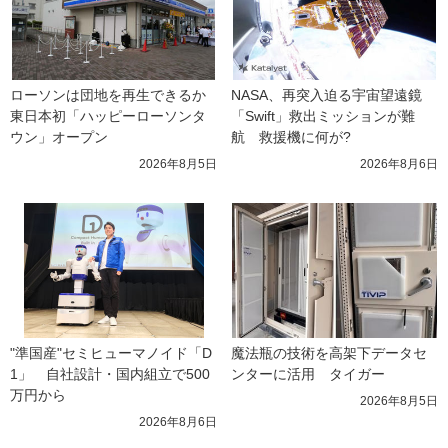
ローソンは団地を再生できるか 
NASA、再突入迫る宇宙望遠鏡
東日本初「ハッピーローソンタ
「Swift」救出ミッションが難
ウン」オープン
航　救援機に何が?
2026年8月5日
2026年8月6日
"準国産"セミヒューマノイド「D
魔法瓶の技術を高架下データセ
1」　自社設計・国内組立で500
ンターに活用　タイガー
万円から
2026年8月5日
2026年8月6日