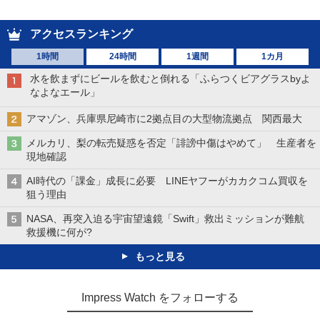
アクセスランキング
1時間
24時間
1週間
1カ月
水を飲まずにビールを飲むと倒れる「ふらつくビアグラスbyよ
なよなエール」
アマゾン、兵庫県尼崎市に2拠点目の大型物流拠点 関西最大
メルカリ、梨の転売疑惑を否定「誹謗中傷はやめて」 生産者を
現地確認
AI時代の「課金」成長に必要 LINEヤフーがカカクコム買収を
狙う理由
NASA、再突入迫る宇宙望遠鏡「Swift」救出ミッションが難航
救援機に何が?
もっと見る
Impress Watch をフォローする