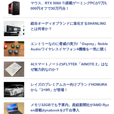
マウス、RTX 5060 Ti搭載ゲーミングPCが7万5,
000円オフで30万円台！
総合オーディオブランドに進化するSHANLING
とは何者か？
エントリーなのに脅威の実力!「Osprey」Noble 
Audioワイヤレスイヤフォン4機種を一気に聴く
AIスマートノートのiFLYTEK「AINOTE 2」はな
ぜ魅力的なのか？
レイズのプレミアムカー向けブランドHOMURA
から「2×9R」が登場！
メモリ32GBでも予算内。産経新聞社がAMD Ryz
en搭載dynabookを2千台導入