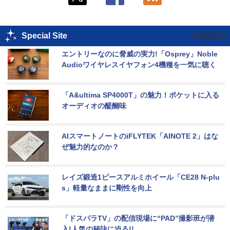
Special Site
エントリーなのに脅威の実力!「Osprey」Noble 
Audioワイヤレスイヤフォン4機種を一気に聴く
「A&ultima SP4000T」の魅力！ポケットに入る
オーディオの醍醐味
AIスマートノートのiFLYTEK「AINOTE 2」はな
ぜ魅力的なのか？
レイズ鍛造1ピースアルミホイール「CE28 N-plu
s」軽量なままに剛性を向上
「ドスパラTV」の配信現場に“PAD”撮影班が潜
入!人気の秘訣に迫る!!