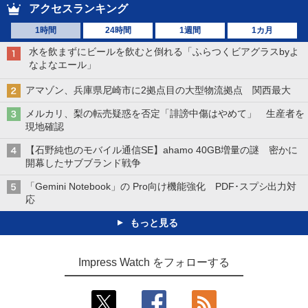
アクセスランキング
1時間
24時間
1週間
1カ月
水を飲まずにビールを飲むと倒れる「ふらつくビアグラスbyよ
なよなエール」
アマゾン、兵庫県尼崎市に2拠点目の大型物流拠点 関西最大
メルカリ、梨の転売疑惑を否定「誹謗中傷はやめて」 生産者を
現地確認
【石野純也のモバイル通信SE】ahamo 40GB増量の謎 密かに
開幕したサブブランド戦争
「Gemini Notebook」の Pro向け機能強化 PDF･スプシ出力対
応
もっと見る
Impress Watch をフォローする