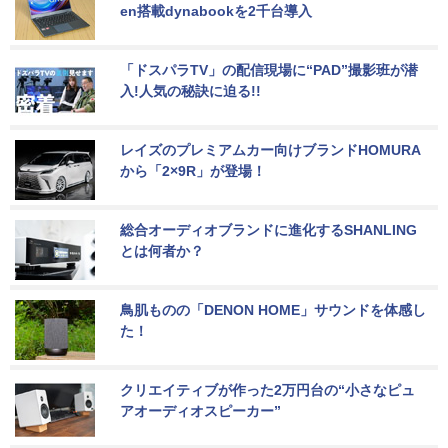
en搭載dynabookを2千台導入
「ドスパラTV」の配信現場に“PAD”撮影班が潜
入!人気の秘訣に迫る!!
レイズのプレミアムカー向けブランドHOMURA
から「2×9R」が登場！
総合オーディオブランドに進化するSHANLING
とは何者か？
鳥肌ものの「DENON HOME」サウンドを体感し
た！
クリエイティブが作った2万円台の“小さなピュ
アオーディオスピーカー”