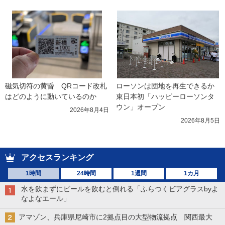
磁気切符の黄昏　QRコード改札
ローソンは団地を再生できるか 
はどのように動いているのか
東日本初「ハッピーローソンタ
ウン」オープン
2026年8月4日
2026年8月5日
アクセスランキング
1時間
24時間
1週間
1カ月
水を飲まずにビールを飲むと倒れる「ふらつくビアグラスbyよ
なよなエール」
アマゾン、兵庫県尼崎市に2拠点目の大型物流拠点 関西最大