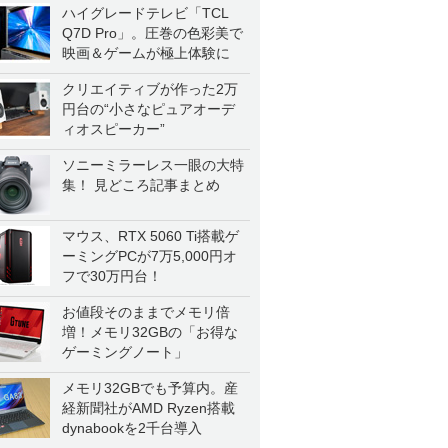
ハイグレードテレビ「TCL
Q7D Pro」。圧巻の色彩美で
映画＆ゲームが極上体験に
クリエイティブが作った2万
円台の“小さなピュアオーデ
ィオスピーカー”
ソニーミラーレス一眼の大特
集！ 見どころ記事まとめ
マウス、RTX 5060 Ti搭載ゲ
ーミングPCが7万5,000円オ
フで30万円台！
お値段そのままでメモリ倍
増！メモリ32GBの「お得な
ゲーミングノート」
メモリ32GBでも予算内。産
経新聞社がAMD Ryzen搭載
dynabookを2千台導入