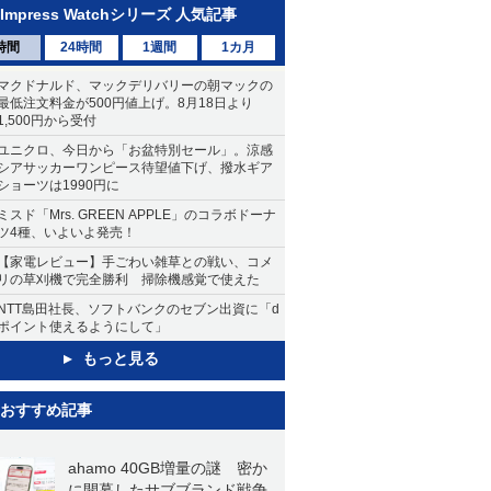
Impress Watchシリーズ 人気記事
時間
24時間
1週間
1カ月
マクドナルド、マックデリバリーの朝マックの
最低注文料金が500円値上げ。8月18日より
1,500円から受付
ユニクロ、今日から「お盆特別セール」。涼感
シアサッカーワンピース待望値下げ、撥水ギア
ショーツは1990円に
ミスド「Mrs. GREEN APPLE」のコラボドーナ
ツ4種、いよいよ発売！
【家電レビュー】手ごわい雑草との戦い、コメ
リの草刈機で完全勝利 掃除機感覚で使えた
NTT島田社長、ソフトバンクのセブン出資に「d
ポイント使えるようにして」
もっと見る
おすすめ記事
ahamo 40GB増量の謎 密か
に開幕したサブブランド戦争