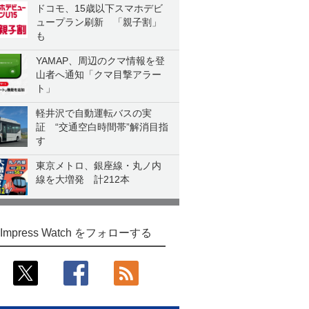
ドコモ、15歳以下スマホデビ
ュープラン刷新 「親子割」
も
YAMAP、周辺のクマ情報を登
山者へ通知「クマ目撃アラー
ト」
軽井沢で自動運転バスの実
証 “交通空白時間帯”解消目指
す
東京メトロ、銀座線・丸ノ内
線を大増発 計212本
Impress Watch をフォローする