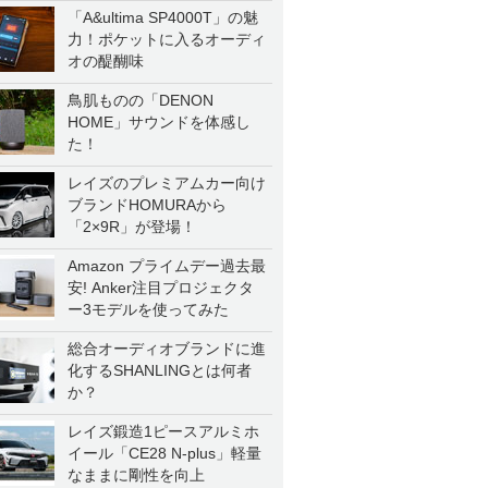
「A&ultima SP4000T」の魅
力！ポケットに入るオーディ
オの醍醐味
鳥肌ものの「DENON
HOME」サウンドを体感し
た！
レイズのプレミアムカー向け
ブランドHOMURAから
「2×9R」が登場！
Amazon プライムデー過去最
安! Anker注目プロジェクタ
ー3モデルを使ってみた
総合オーディオブランドに進
化するSHANLINGとは何者
か？
レイズ鍛造1ピースアルミホ
イール「CE28 N-plus」軽量
なままに剛性を向上