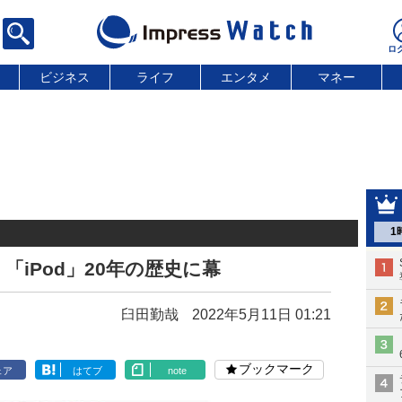
ビジネス
ライフ
エンタメ
マネー
1
へ。「iPod」20年の歴史に幕
臼田勤哉
2022年5月11日 01:21
ブックマーク
ェア
はてブ
note