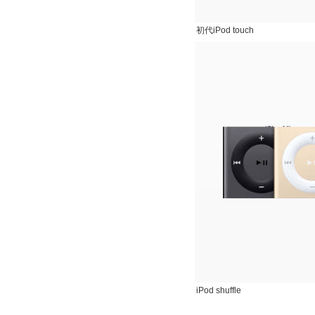
初代iPod touch
iPod shuffle