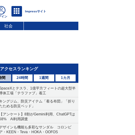
社会
アクセスランキング
時間
24時間
1週間
1カ月
SpaceXとテスラ、1億平方フィートの超大型半
導体工場「テラファブ」着工
キングジム、防災アイテム「着る布団」「折り
たためる防災ベッド」
【アンケート】8割がGemini利用、ChatGPTは
68% AI利用調査
デザインも機能も多彩なサンダル コロンビ
ア・KEEN・Teva・HOKA・OOFOS