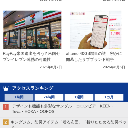
PayPay米国進出を占う? 米国セ
ahamo 40GB増量の謎　密かに
ブンイレブン連携の可能性
開幕したサブブランド戦争
2026年8月7日
2026年8月5日
アクセスランキング
1時間
24時間
1週間
1カ月
デザインも機能も多彩なサンダル コロンビア・KEEN・
Teva・HOKA・OOFOS
キングジム、防災アイテム「着る布団」「折りたためる防災ベッ
ド」