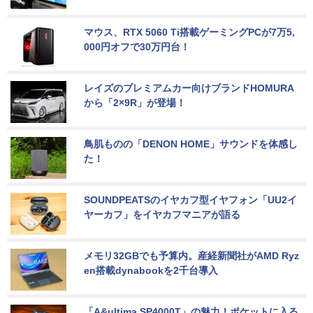
マウス、RTX 5060 Ti搭載ゲーミングPCが7万5,
000円オフで30万円台！
レイズのプレミアムカー向けブランドHOMURA
から「2×9R」が登場！
鳥肌ものの「DENON HOME」サウンドを体感し
た！
SOUNDPEATSのイヤカフ型イヤフォン「UU2イ
ヤーカフ」をイヤカフマニアが語る
メモリ32GBでも予算内。産経新聞社がAMD Ryz
en搭載dynabookを2千台導入
「A&ultima SP4000T」の魅力！ポケットに入る