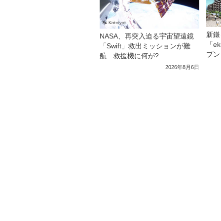
新鎌
NASA、再突入迫る宇宙望遠鏡
「e
「Swift」救出ミッションが難
プン
航 救援機に何が?
2026年8月6日