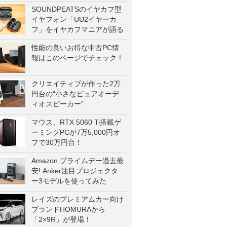
一気に聴く
SOUNDPEATSのイヤカフ型
イヤフォン「UU2イヤーカ
フ」をイヤカフマニアが語る
性能の良いお得な中古PC情
報はこのページでチェック！
クリエイティブが作った2万
円台の“小さなピュアオーデ
ィオスピーカー”
マウス、RTX 5060 Ti搭載ゲ
ーミングPCが7万5,000円オ
フで30万円台！
Amazon プライムデー過去最
安! Anker注目プロジェクタ
ー3モデルを使ってみた
レイズのプレミアムカー向け
ブランドHOMURAから
「2×9R」が登場！