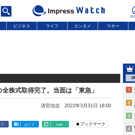
ビジネス
ライフ
エンタメ
マネー
1
の全株式取得完了。当面は「東急」
清宮信志
2022年3月31日 18:00
ブックマーク
ェア
はてブ
note