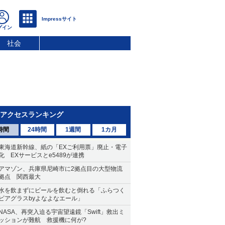
社会
アクセスランキング
時間
24時間
1週間
1カ月
東海道新幹線、紙の「EXご利用票」廃止・電子
化 EXサービスとe5489が連携
アマゾン、兵庫県尼崎市に2拠点目の大型物流
拠点 関西最大
水を飲まずにビールを飲むと倒れる「ふらつく
ビアグラスbyよなよなエール」
NASA、再突入迫る宇宙望遠鏡「Swift」救出ミ
ッションが難航 救援機に何が?