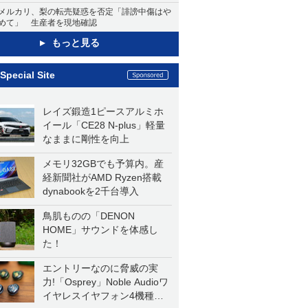
メルカリ、梨の転売疑惑を否定「誹謗中傷はや
めて」 生産者を現地確認
もっと見る
Special Site
レイズ鍛造1ピースアルミホ
イール「CE28 N-plus」軽量
なままに剛性を向上
メモリ32GBでも予算内。産
経新聞社がAMD Ryzen搭載
dynabookを2千台導入
鳥肌ものの「DENON
HOME」サウンドを体感し
た！
エントリーなのに脅威の実
力!「Osprey」Noble Audioワ
イヤレスイヤフォン4機種を