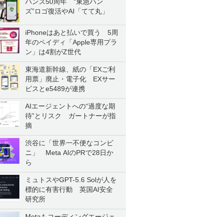
ハンズ50周年 “東急ハン
ズ”ロゴ復活やAI「てて丸」
iPhoneはあと払いで買う 5周
年のペイディ「Apple専用プラ
ン」は4割がZ世代
東海道新幹線、紙の「EXご利
用票」廃止・電子化 EXサー
ビスとe5489が連携
AIエージェントへの“過度な期
待”とリスク ガートナーが指
摘
渋谷に「世界一不便なコンビ
ニ」 Meta AIのPRで28日か
ら
ミュトスやGPT-5.6 Solが人を
標的に有害行動 英国AI安全
研究所
Metaもコーディングエージェ