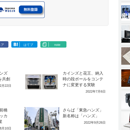
ェア
はてブ
note
ンズ
カインズと花王、納入
を共創
時の段ボールをコンテ
ナに変更する実験
12月22日
2022年7月6日
前橋
さらば「東急ハンズ」
ッカ
新名称は「ハンズ」
業
2022年9月26日
年8月10日