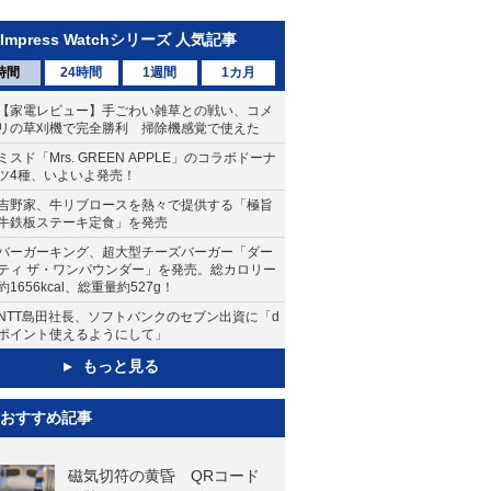
Impress Watchシリーズ 人気記事
時間
24時間
1週間
1カ月
【家電レビュー】手ごわい雑草との戦い、コメ
リの草刈機で完全勝利 掃除機感覚で使えた
ミスド「Mrs. GREEN APPLE」のコラボドーナ
ツ4種、いよいよ発売！
吉野家、牛リブロースを熱々で提供する「極旨
牛鉄板ステーキ定食」を発売
バーガーキング、超大型チーズバーガー「ダー
ティ ザ・ワンパウンダー」を発売。総カロリー
約1656kcal、総重量約527g！
NTT島田社長、ソフトバンクのセブン出資に「d
ポイント使えるようにして」
もっと見る
おすすめ記事
磁気切符の黄昏 QRコード