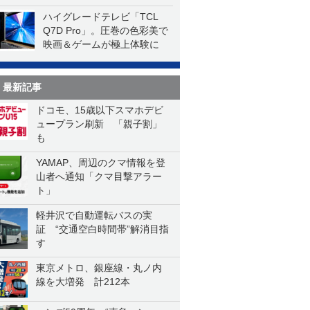
ハイグレードテレビ「TCL
Q7D Pro」。圧巻の色彩美で
映画＆ゲームが極上体験に
最新記事
ドコモ、15歳以下スマホデビ
ュープラン刷新 「親子割」
も
YAMAP、周辺のクマ情報を登
山者へ通知「クマ目撃アラー
ト」
軽井沢で自動運転バスの実
証 “交通空白時間帯”解消目指
す
東京メトロ、銀座線・丸ノ内
線を大増発 計212本