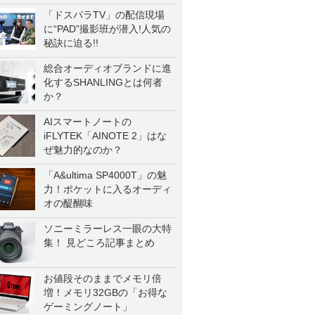
「ドスパラTV」の配信現場
に“PAD”撮影班が潜入!人気の
秘訣に迫る!!
総合オーディオブランドに進
化するSHANLINGとは何者
か？
AIスマートノートの
iFLYTEK「AINOTE 2」はな
ぜ魅力的なのか？
「A&ultima SP4000T」の魅
力！ポケットに入るオーディ
オの醍醐味
ソニーミラーレス一眼の大特
集！ 見どころ記事まとめ
お値段そのままでメモリ倍
増！メモリ32GBの「お得な
ゲーミングノート」