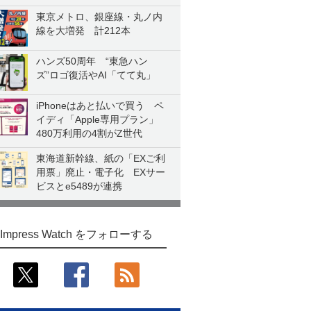
東京メトロ、銀座線・丸ノ内
線を大増発 計212本
ハンズ50周年 “東急ハン
ズ”ロゴ復活やAI「てて丸」
iPhoneはあと払いで買う ペ
イディ「Apple専用プラン」
480万利用の4割がZ世代
東海道新幹線、紙の「EXご利
用票」廃止・電子化 EXサー
ビスとe5489が連携
Impress Watch をフォローする