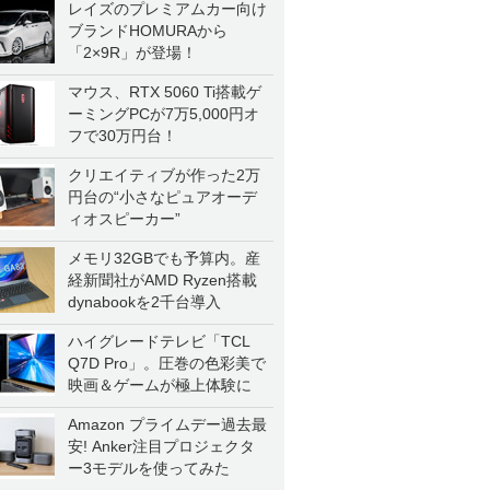
レイズのプレミアムカー向け
ブランドHOMURAから
「2×9R」が登場！
マウス、RTX 5060 Ti搭載ゲ
ーミングPCが7万5,000円オ
フで30万円台！
クリエイティブが作った2万
円台の“小さなピュアオーデ
ィオスピーカー”
メモリ32GBでも予算内。産
経新聞社がAMD Ryzen搭載
dynabookを2千台導入
ハイグレードテレビ「TCL
Q7D Pro」。圧巻の色彩美で
映画＆ゲームが極上体験に
Amazon プライムデー過去最
安! Anker注目プロジェクタ
ー3モデルを使ってみた