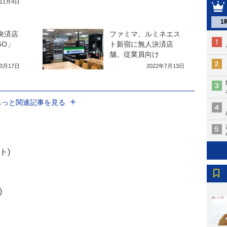
年11月4日
1
決済店
ファミマ、ルミネエス
GO」
ト新宿に無人決済店
舗。従業員向け
年3月17日
2022年7月13日
もっと関連記事を見る
ト)
)