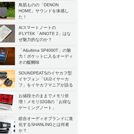
鳥肌ものの「DENON
HOME」サウンドを体感し
た！
AIスマートノートの
iFLYTEK「AINOTE 2」はな
ぜ魅力的なのか？
「A&ultima SP4000T」の魅
力！ポケットに入るオーディ
オの醍醐味
SOUNDPEATSのイヤカフ型
イヤフォン「UU2イヤーカ
フ」をイヤカフマニアが語る
お値段そのままでメモリ倍
増！メモリ32GBの「お得な
ゲーミングノート」
総合オーディオブランドに進
化するSHANLINGとは何者
か？