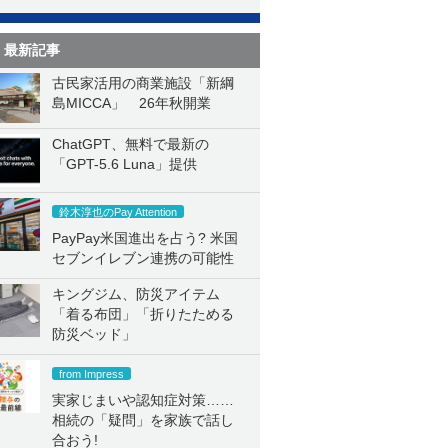
最新記事
古民家活用の商業施設「新綱
島MICCA」 26年秋開業
ChatGPT、無料で最新の
「GPT-5.6 Luna」提供
鈴木淳也のPay Attention
PayPay米国進出を占う? 米国
セブンイレブン連携の可能性
キングジム、防災アイテム
「着る布団」「折りたためる
防災ベッド」
from Impress
実家じまいや認知症対策……
相続の「疑問」を家族で話し
合おう!