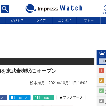
ビジネス
ライフ
エンタメ
マネー
1
舗を東武岩槻駅にオープン
松本海月
2021年10月11日 16:02
ブックマーク
ェア
はてブ
note