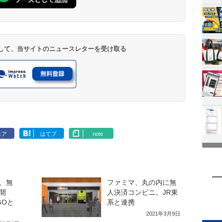
登録して、当サイトのニュースレターを受け取る
ェア
はてブ
note
、無
ファミマ、丸の内に無
開
人決済コンビニ。JR東
GOと
系と連携
2021年3月9日