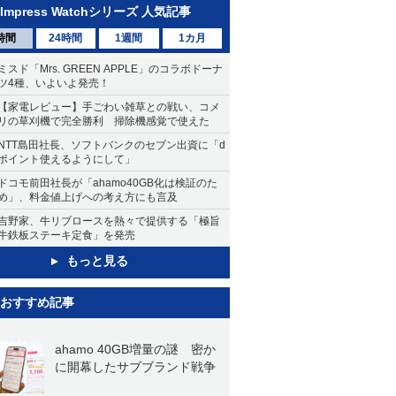
Impress Watchシリーズ 人気記事
時間
24時間
1週間
1カ月
ミスド「Mrs. GREEN APPLE」のコラボドーナ
ツ4種、いよいよ発売！
【家電レビュー】手ごわい雑草との戦い、コメ
リの草刈機で完全勝利 掃除機感覚で使えた
NTT島田社長、ソフトバンクのセブン出資に「d
ポイント使えるようにして」
ドコモ前田社長が「ahamo40GB化は検証のた
め」、料金値上げへの考え方にも言及
吉野家、牛リブロースを熱々で提供する「極旨
牛鉄板ステーキ定食」を発売
もっと見る
おすすめ記事
ahamo 40GB増量の謎 密か
に開幕したサブブランド戦争