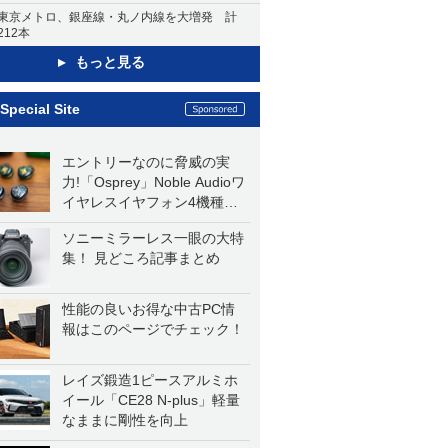
東京メトロ、銀座線・丸ノ内線を大増発 計
212本
もっと見る
Special Site
エントリーなのに脅威の実
力!「Osprey」Noble Audioワ
イヤレスイヤフォン4機種を
一気に聴く
ソニーミラーレス一眼の大特
集！ 見どころ記事まとめ
性能の良いお得な中古PC情
報はこのページでチェック！
レイズ鍛造1ピースアルミホ
イール「CE28 N-plus」軽量
なままに剛性を向上