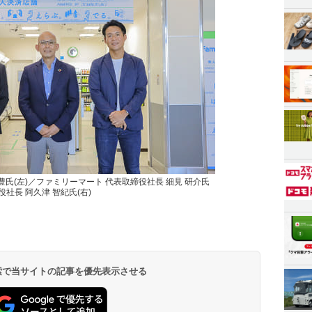
豊氏(左)／ファミリーマート 代表取締役社長 細見 研介氏
締役社長 阿久津 智紀氏(右)
 検索で当サイトの記事を優先表示させる