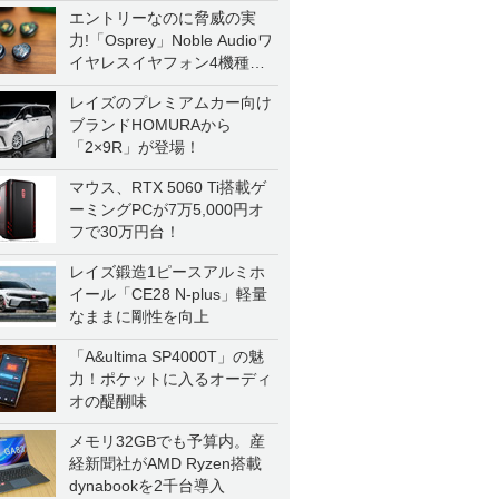
エントリーなのに脅威の実
力!「Osprey」Noble Audioワ
イヤレスイヤフォン4機種を
一気に聴く
レイズのプレミアムカー向け
ブランドHOMURAから
「2×9R」が登場！
マウス、RTX 5060 Ti搭載ゲ
ーミングPCが7万5,000円オ
フで30万円台！
レイズ鍛造1ピースアルミホ
イール「CE28 N-plus」軽量
なままに剛性を向上
「A&ultima SP4000T」の魅
力！ポケットに入るオーディ
オの醍醐味
メモリ32GBでも予算内。産
経新聞社がAMD Ryzen搭載
dynabookを2千台導入