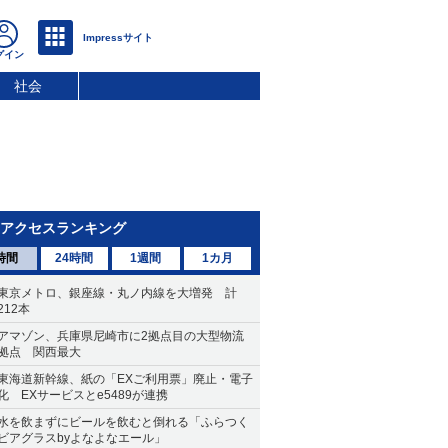
社会
アクセスランキング
時間
24時間
1週間
1カ月
東京メトロ、銀座線・丸ノ内線を大増発 計
212本
アマゾン、兵庫県尼崎市に2拠点目の大型物流
拠点 関西最大
東海道新幹線、紙の「EXご利用票」廃止・電子
化 EXサービスとe5489が連携
水を飲まずにビールを飲むと倒れる「ふらつく
ビアグラスbyよなよなエール」