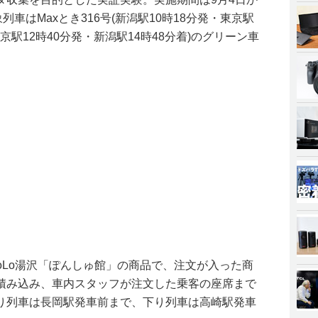
列車はMaxとき316号(新潟駅10時18分発・東京駅
(東京駅12時40分発・新潟駅14時48分着)のグリーン車
oLo湯沢「ぽんしゅ館」の商品で、注文が入った商
積み込み、車内スタッフが注文した乗客の座席まで
り列車は長岡駅発車前まで、下り列車は高崎駅発車