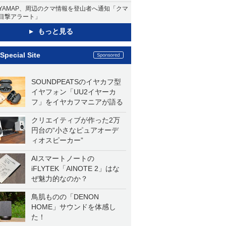
YAMAP、周辺のクマ情報を登山者へ通知「クマ
目撃アラート」
もっと見る
Special Site
SOUNDPEATSのイヤカフ型
イヤフォン「UU2イヤーカ
フ」をイヤカフマニアが語る
クリエイティブが作った2万
円台の“小さなピュアオーデ
ィオスピーカー”
AIスマートノートの
iFLYTEK「AINOTE 2」はな
ぜ魅力的なのか？
鳥肌ものの「DENON
HOME」サウンドを体感し
た！