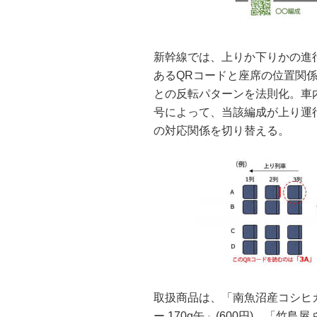
新幹線では、上りか下りかの進
あるQRコードと座席の位置関
との反転パターンを法則化。車
号によって、当該編成が上り運
の対応関係を切り替える。
取扱商品は、「南魚沼産コシヒカ
ー 170g缶」(600円)、「竹島屋