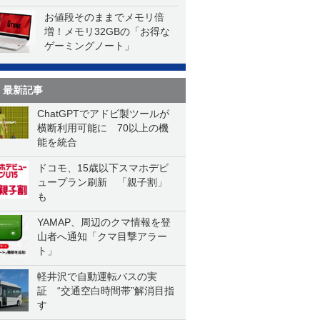
お値段そのままでメモリ倍
増！メモリ32GBの「お得な
ゲーミングノート」
最新記事
ChatGPTでアドビ製ツールが
横断利用可能に 70以上の機
能を統合
ドコモ、15歳以下スマホデビ
ュープラン刷新 「親子割」
も
YAMAP、周辺のクマ情報を登
山者へ通知「クマ目撃アラー
ト」
軽井沢で自動運転バスの実
証 “交通空白時間帯”解消目指
す