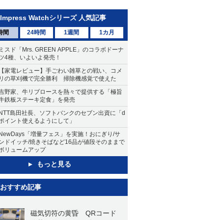
Impress Watchシリーズ 人気記事
時間
24時間
1週間
1カ月
ミスド「Mrs. GREEN APPLE」のコラボドーナ
ツ4種、いよいよ発売！
【家電レビュー】手ごわい雑草との戦い、コメ
リの草刈機で完全勝利 掃除機感覚で使えた
吉野家、牛リブロースを熱々で提供する「極旨
牛鉄板ステーキ定食」を発売
NTT島田社長、ソフトバンクのセブン出資に「d
ポイント使えるようにして」
NewDays「増量フェス」を実施！おにぎり/サ
ンドイッチ/焼きそばなど16品が値段そのままで
ボリュームアップ
もっと見る
おすすめ記事
磁気切符の黄昏 QRコード