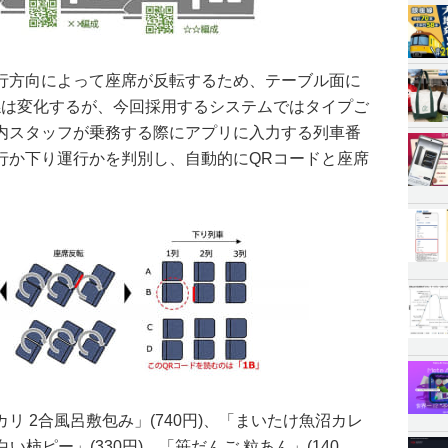
行方向によって座席が反転するため、テーブル面に
係は変化するが、今回採用するシステムではタイプご
内スタッフが乗務する際にアプリに入力する列車番
行か下り運行かを判別し、自動的にQRコードと座席
リ 2合風呂敷包み」(740円)、「まいたけ魚沼カレ
 白い柿ピー」(330円)、「笹だんご 粒あん」(140