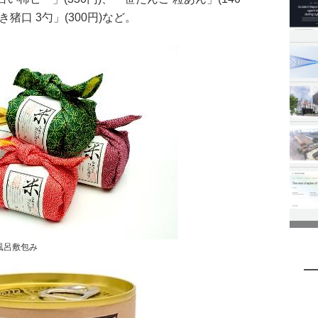
猪口 3勺」(300円)など。
風呂敷包み