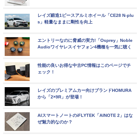
レイズ鍛造1ピースアルミホイール「CE28 N-plu
s」軽量なままに剛性を向上
エントリーなのに脅威の実力!「Osprey」Noble 
Audioワイヤレスイヤフォン4機種を一気に聴く
性能の良いお得な中古PC情報はこのページでチ
ェック！
レイズのプレミアムカー向けブランドHOMURA
から「2×9R」が登場！
AIスマートノートのiFLYTEK「AINOTE 2」はな
ぜ魅力的なのか？