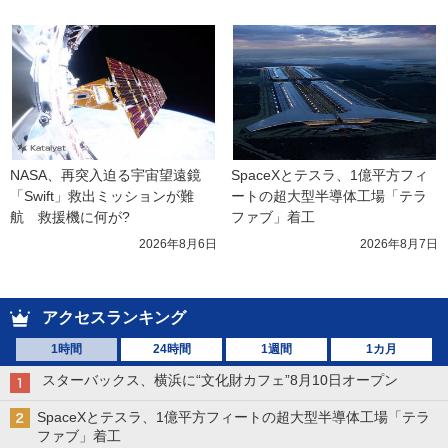
NASA、再突入迫る宇宙望遠鏡
SpaceXとテスラ、1億平方フィ
「Swift」救出ミッションが難
ートの超大型半導体工場「テラ
航　救援機に何が?
ファブ」着工
2026年8月6日
2026年8月7日
アクセスランキング
1時間
24時間
1週間
1カ月
スターバックス、横浜に“文化財カフェ”8月10日オープン
SpaceXとテスラ、1億平方フィートの超大型半導体工場「テラ
ファブ」着工