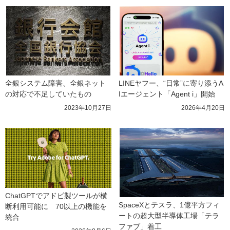
全銀システム障害、全銀ネット
LINEヤフー、“日常”に寄り添うA
の対応で不足していたもの
Iエージェント「Agent i」開始
2023年10月27日
2026年4月20日
ChatGPTでアドビ製ツールが横
SpaceXとテスラ、1億平方フィ
断利用可能に　70以上の機能を
ートの超大型半導体工場「テラ
統合
ファブ」着工