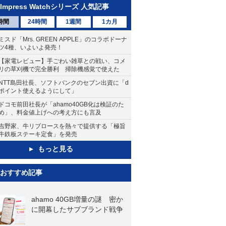
Impress Watchシリーズ 人気記事
時間
24時間
1週間
1カ月
ミスド「Mrs. GREEN APPLE」のコラボドーナ
ツ4種、いよいよ発売！
【家電レビュー】手ごわい雑草との戦い、コメ
リの草刈機で完全勝利 掃除機感覚で使えた
NTT島田社長、ソフトバンクのセブン出資に「d
ポイント使えるようにして」
ドコモ前田社長が「ahamo40GB化は検証のた
め」、料金値上げへの考え方にも言及
吉野家、牛リブロースを熱々で提供する「極旨
牛鉄板ステーキ定食」を発売
もっと見る
おすすめ記事
ahamo 40GB増量の謎 密か
に開幕したサブブランド戦争