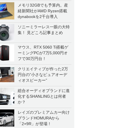
メモリ32GBでも予算内。産
経新聞社がAMD Ryzen搭載
dynabookを2千台導入
ソニーミラーレス一眼の大特
集！ 見どころ記事まとめ
マウス、RTX 5060 Ti搭載ゲ
ーミングPCが7万5,000円オ
フで30万円台！
クリエイティブが作った2万
円台の“小さなピュアオーデ
ィオスピーカー”
総合オーディオブランドに進
化するSHANLINGとは何者
か？
レイズのプレミアムカー向け
ブランドHOMURAから
「2×9R」が登場！