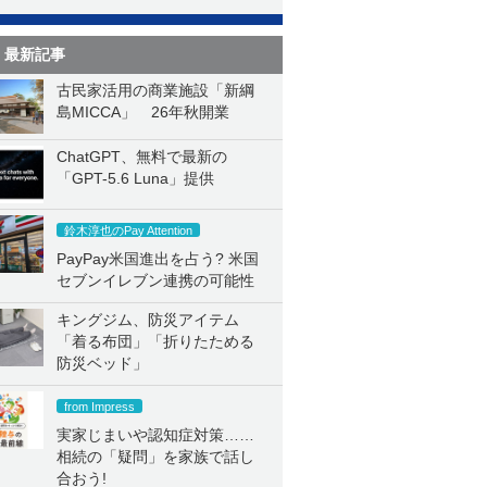
最新記事
古民家活用の商業施設「新綱
島MICCA」 26年秋開業
ChatGPT、無料で最新の
「GPT-5.6 Luna」提供
鈴木淳也のPay Attention
PayPay米国進出を占う? 米国
セブンイレブン連携の可能性
キングジム、防災アイテム
「着る布団」「折りたためる
防災ベッド」
from Impress
実家じまいや認知症対策……
相続の「疑問」を家族で話し
合おう!