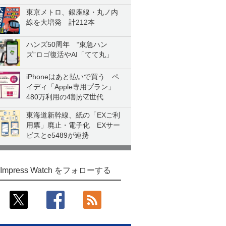
東京メトロ、銀座線・丸ノ内
線を大増発 計212本
ハンズ50周年 “東急ハン
ズ”ロゴ復活やAI「てて丸」
iPhoneはあと払いで買う ペ
イディ「Apple専用プラン」
480万利用の4割がZ世代
東海道新幹線、紙の「EXご利
用票」廃止・電子化 EXサー
ビスとe5489が連携
Impress Watch をフォローする