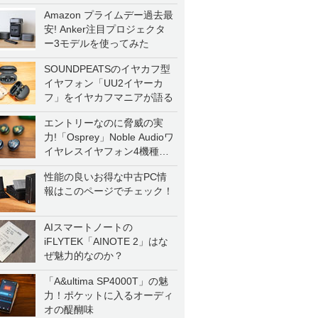
Amazon プライムデー過去最
安! Anker注目プロジェクタ
ー3モデルを使ってみた
SOUNDPEATSのイヤカフ型
イヤフォン「UU2イヤーカ
フ」をイヤカフマニアが語る
エントリーなのに脅威の実
力!「Osprey」Noble Audioワ
イヤレスイヤフォン4機種を
一気に聴く
性能の良いお得な中古PC情
報はこのページでチェック！
AIスマートノートの
iFLYTEK「AINOTE 2」はな
ぜ魅力的なのか？
「A&ultima SP4000T」の魅
力！ポケットに入るオーディ
オの醍醐味