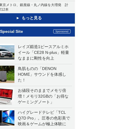
東京メトロ、銀座線・丸ノ内線を大増発 計
212本
もっと見る
Special Site
レイズ鍛造1ピースアルミホ
イール「CE28 N-plus」軽量
なままに剛性を向上
鳥肌ものの「DENON
HOME」サウンドを体感し
た！
お値段そのままでメモリ倍
増！メモリ32GBの「お得な
ゲーミングノート」
ハイグレードテレビ「TCL
Q7D Pro」。圧巻の色彩美で
映画＆ゲームが極上体験に