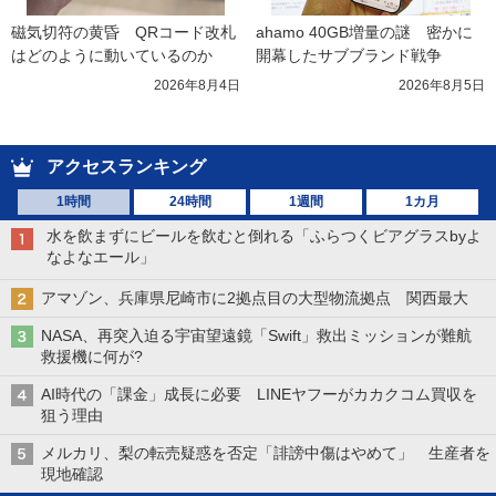
磁気切符の黄昏　QRコード改札
ahamo 40GB増量の謎　密かに
はどのように動いているのか
開幕したサブブランド戦争
2026年8月4日
2026年8月5日
アクセスランキング
1時間
24時間
1週間
1カ月
水を飲まずにビールを飲むと倒れる「ふらつくビアグラスbyよ
なよなエール」
アマゾン、兵庫県尼崎市に2拠点目の大型物流拠点 関西最大
NASA、再突入迫る宇宙望遠鏡「Swift」救出ミッションが難航
救援機に何が?
AI時代の「課金」成長に必要 LINEヤフーがカカクコム買収を
狙う理由
メルカリ、梨の転売疑惑を否定「誹謗中傷はやめて」 生産者を
現地確認