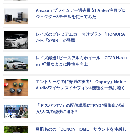
Amazon プライムデー過去最安! Anker注目プロ
ジェクター3モデルを使ってみた
レイズのプレミアムカー向けブランドHOMURA
から「2×9R」が登場！
レイズ鍛造1ピースアルミホイール「CE28 N-plu
s」軽量なままに剛性を向上
エントリーなのに脅威の実力!「Osprey」Noble 
Audioワイヤレスイヤフォン4機種を一気に聴く
「ドスパラTV」の配信現場に“PAD”撮影班が潜
入!人気の秘訣に迫る!!
鳥肌ものの「DENON HOME」サウンドを体感し