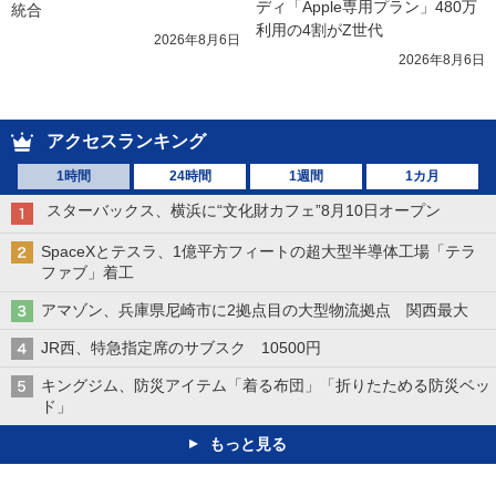
ディ「Apple専用プラン」480万
統合
利用の4割がZ世代
2026年8月6日
2026年8月6日
アクセスランキング
1時間
24時間
1週間
1カ月
スターバックス、横浜に“文化財カフェ”8月10日オープン
SpaceXとテスラ、1億平方フィートの超大型半導体工場「テラ
ファブ」着工
アマゾン、兵庫県尼崎市に2拠点目の大型物流拠点 関西最大
JR西、特急指定席のサブスク 10500円
キングジム、防災アイテム「着る布団」「折りたためる防災ベッ
ド」
もっと見る