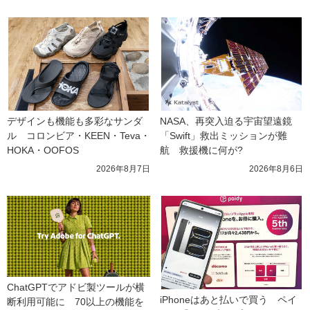
デザインも機能も多彩なサンダ
NASA、再突入迫る宇宙望遠鏡
ル　コロンビア・KEEN・Teva・
「Swift」救出ミッションが難
HOKA・OOFOS
航　救援機に何が?
2026年8月7日
2026年8月6日
ChatGPTでアドビ製ツールが横
iPhoneはあと払いで買う　ペイ
断利用可能に　70以上の機能を