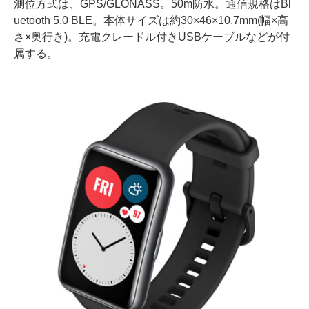
測位方式は、GPS/GLONASS。50m防水。通信規格はBl
uetooth 5.0 BLE。本体サイズは約30×46×10.7mm(幅×高
さ×奥行き)。充電クレードル付きUSBケーブルなどが付
属する。