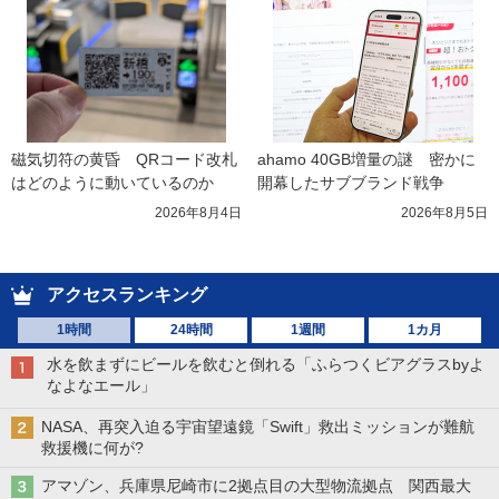
磁気切符の黄昏　QRコード改札
ahamo 40GB増量の謎　密かに
はどのように動いているのか
開幕したサブブランド戦争
2026年8月4日
2026年8月5日
アクセスランキング
1時間
24時間
1週間
1カ月
水を飲まずにビールを飲むと倒れる「ふらつくビアグラスbyよ
なよなエール」
NASA、再突入迫る宇宙望遠鏡「Swift」救出ミッションが難航
救援機に何が?
アマゾン、兵庫県尼崎市に2拠点目の大型物流拠点 関西最大