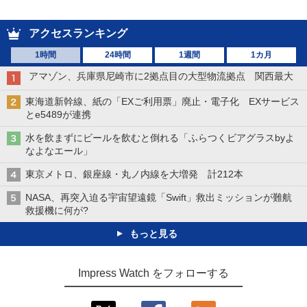
アクセスランキング
1時間
24時間
1週間
1カ月
アマゾン、兵庫県尼崎市に2拠点目の大型物流拠点 関西最大
東海道新幹線、紙の「EXご利用票」廃止・電子化 EXサービス
とe5489が連携
水を飲まずにビールを飲むと倒れる「ふらつくビアグラスbyよ
なよなエール」
東京メトロ、銀座線・丸ノ内線を大増発 計212本
NASA、再突入迫る宇宙望遠鏡「Swift」救出ミッションが難航
救援機に何が?
もっと見る
Impress Watch をフォローする