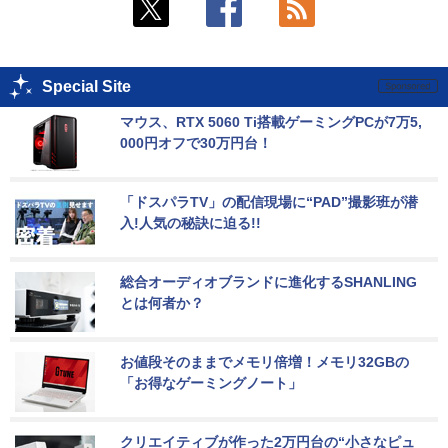
Special Site
マウス、RTX 5060 Ti搭載ゲーミングPCが7万5,
000円オフで30万円台！
「ドスパラTV」の配信現場に“PAD”撮影班が潜
入!人気の秘訣に迫る!!
総合オーディオブランドに進化するSHANLING
とは何者か？
お値段そのままでメモリ倍増！メモリ32GBの
「お得なゲーミングノート」
クリエイティブが作った2万円台の“小さなピュ