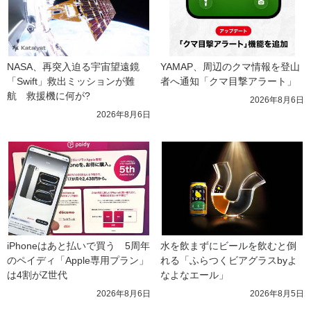
NASA、再突入迫る宇宙望遠鏡
YAMAP、周辺のクマ情報を登山
「Swift」救出ミッションが難
者へ通知「クマ目撃アラート」
航　救援機に何が?
2026年8月6日
2026年8月6日
iPhoneはあと払いで買う　5周年
水を飲まずにビールを飲むと倒
のペイディ「Apple専用プラン」
れる「ふらつくビアグラスbyよ
は4割がZ世代
なよなエール」
2026年8月6日
2026年8月5日