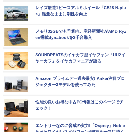
レイズ鍛造1ピースアルミホイール「CE28 N-plu
s」軽量なままに剛性を向上
メモリ32GBでも予算内。産経新聞社がAMD Ryz
en搭載dynabookを2千台導入
SOUNDPEATSのイヤカフ型イヤフォン「UU2イ
ヤーカフ」をイヤカフマニアが語る
Amazon プライムデー過去最安! Anker注目プロ
ジェクター3モデルを使ってみた
性能の良いお得な中古PC情報はこのページでチ
ェック！
エントリーなのに脅威の実力!「Osprey」Noble 
Audioワイヤレスイヤフォン4機種を一気に聴く