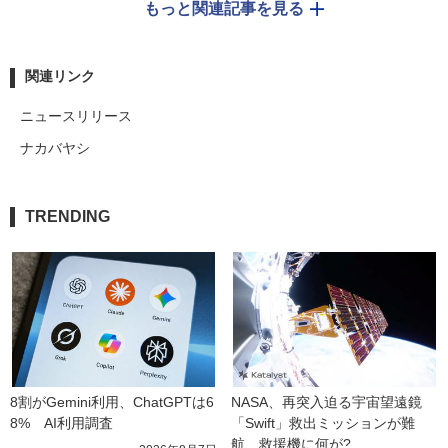
もっと関連記事を見る
関連リンク
ニュースリリース
ナカバヤシ
TRENDING
8割がGemini利用、ChatGPTは6
NASA、再突入迫る宇宙望遠鏡
8%　AI利用調査
「Swift」救出ミッションが難
航　救援機に何が?