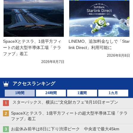
SpaceXとテスラ、1億平方フィ
LINEMO、追加料金なしで「Star
ートの超大型半導体工場「テラ
link Direct」利用可能に
ファブ」着工
2026年8月8日
2026年8月7日
アクセスランキング
1時間
24時間
1週間
1カ月
スターバックス、横浜に“文化財カフェ”8月10日オープン
SpaceXとテスラ、1億平方フィートの超大型半導体工場「テラ
ファブ」着工
お盆休み前半は8日に下り渋滞ピーク 中央道で最大45km