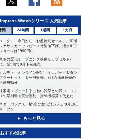
Impress Watchシリーズ 人気記事
時間
24時間
1週間
1カ月
ユニクロ、今日から「お盆特別セール」。涼感
シアサッカーワンピース待望値下げ、撥水ギア
ショーツは1990円に
東映の歴代オープニング映像がカプセルトイ
に。全5種で8月下旬発売
カルディ、オンライン限定「ネコバッグ＆タン
ブラーセット」を一般販売。7月の抽選販売の
当選無効分
【家電レビュー】手ごわい雑草との戦い、コメ
リの草刈機で完全勝利 掃除機感覚で使えた
スターバックス、横浜に“文化財カフェ”8月10日
オープン
もっと見る
おすすめ記事