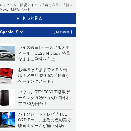
キングジム、防災アイテム「着る布団」「折り
たためる防災ベッド」
もっと見る
Special Site
レイズ鍛造1ピースアルミホ
イール「CE28 N-plus」軽量
なままに剛性を向上
お値段そのままでメモリ倍
増！メモリ32GBの「お得な
ゲーミングノート」
マウス、RTX 5060 Ti搭載ゲ
ーミングPCが7万5,000円オ
フで30万円台！
ハイグレードテレビ「TCL
Q7D Pro」。圧巻の色彩美で
映画＆ゲームが極上体験に