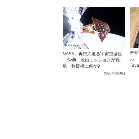
デザ
NASA、再突入迫る宇宙望遠鏡
ル 
「Swift」救出ミッションが難
Tev
航 救援機に何が?
2026年8月6日