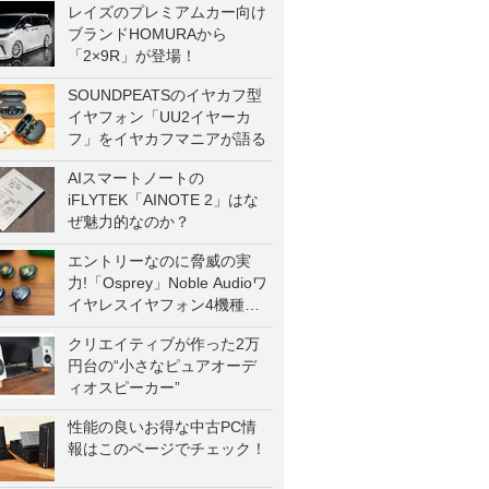
レイズのプレミアムカー向け
ブランドHOMURAから
「2×9R」が登場！
SOUNDPEATSのイヤカフ型
イヤフォン「UU2イヤーカ
フ」をイヤカフマニアが語る
AIスマートノートの
iFLYTEK「AINOTE 2」はな
ぜ魅力的なのか？
エントリーなのに脅威の実
力!「Osprey」Noble Audioワ
イヤレスイヤフォン4機種を
一気に聴く
クリエイティブが作った2万
円台の“小さなピュアオーデ
ィオスピーカー”
性能の良いお得な中古PC情
報はこのページでチェック！