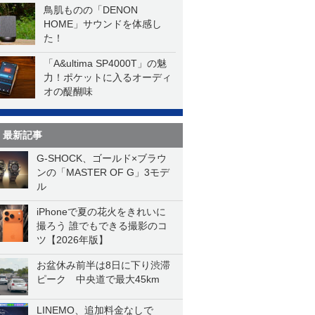
鳥肌ものの「DENON
HOME」サウンドを体感し
た！
「A&ultima SP4000T」の魅
力！ポケットに入るオーディ
オの醍醐味
最新記事
G-SHOCK、ゴールド×ブラウ
ンの「MASTER OF G」3モデ
ル
iPhoneで夏の花火をきれいに
撮ろう 誰でもできる撮影のコ
ツ【2026年版】
お盆休み前半は8日に下り渋滞
ピーク 中央道で最大45km
LINEMO、追加料金なしで