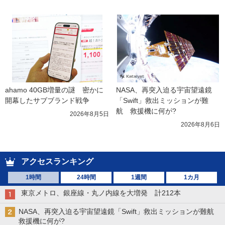
ahamo 40GB増量の謎　密かに
NASA、再突入迫る宇宙望遠鏡
開幕したサブブランド戦争
「Swift」救出ミッションが難
航　救援機に何が?
2026年8月5日
2026年8月6日
アクセスランキング
1時間
24時間
1週間
1カ月
東京メトロ、銀座線・丸ノ内線を大増発 計212本
NASA、再突入迫る宇宙望遠鏡「Swift」救出ミッションが難航
救援機に何が?